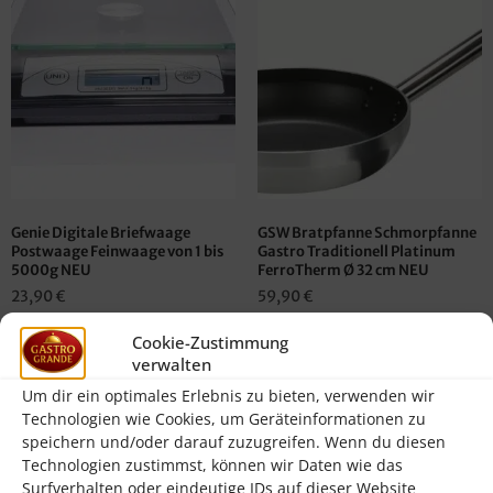
Genie Digitale Briefwaage
GSW Bratpfanne Schmorpfanne
Postwaage Feinwaage von 1 bis
Gastro Traditionell Platinum
5000g NEU
FerroTherm Ø 32 cm NEU
23,90
€
59,90
€
inkl. 19 % MwSt.
inkl. 19 % MwSt.
Cookie-Zustimmung
verwalten
zzgl.
zzgl.
Versandkosten
Versandkosten
Um dir ein optimales Erlebnis zu bieten, verwenden wir
Technologien wie Cookies, um Geräteinformationen zu
In den Warenkorb
In den Warenkorb
speichern und/oder darauf zuzugreifen. Wenn du diesen
Technologien zustimmst, können wir Daten wie das
Surfverhalten oder eindeutige IDs auf dieser Website