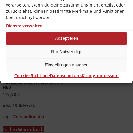
verarbeiten. Wenn du deine Zustimmung nicht erteilst oder
zurückziehst, können bestimmte Merkmale und Funktionen
beeinträchtigt werden.
Dienste verwalten
Akzeptieren
Nur Notwendige
Einstellungen ansehen
Hendi Infrarot-Heizgerät
Cookie-Richtlinie
Datenschutzerklärung
Impressum
Stand-Heizstrahler
Terrassenheizer Tornado 2000W
NEU
179,90
€
inkl. 19 % MwSt.
zzgl.
Versandkosten
In den Warenkorb