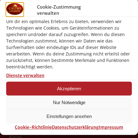
Gastro-Grande Von-Galen-Str. 17
Cookie-Zustimmung
46399 Bocholt
verwalten
Um dir ein optimales Erlebnis zu bieten, verwenden wir
info@gastro-grande.de
Technologien wie Cookies, um Geräteinformationen zu
02871-2421100
speichern und/oder darauf zuzugreifen. Wenn du diesen
Technologien zustimmst, können wir Daten wie das
Gastro-Grande (Ebay Shop)
Surfverhalten oder eindeutige IDs auf dieser Website
verarbeiten. Wenn du deine Zustimmung nicht erteilst oder
Facebook Seite
zurückziehst, können bestimmte Merkmale und Funktionen
beeinträchtigt werden.
Navigation
Dienste verwalten
Akzeptieren
Startseite
Nur Notwendige
Shop
Einstellungen ansehen
Warenkorb
Cookie-Richtlinie
Datenschutzerklärung
Impressum
Kasse