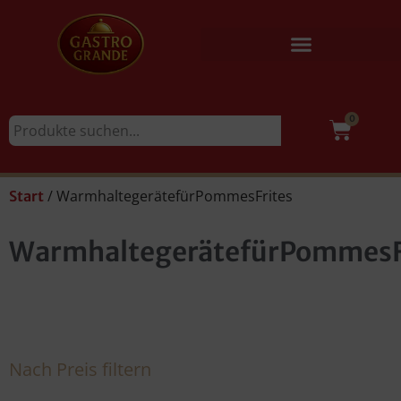
0
/ WarmhaltegerätefürPommesFrites
Start
WarmhaltegerätefürPommesF
Nach Preis filtern