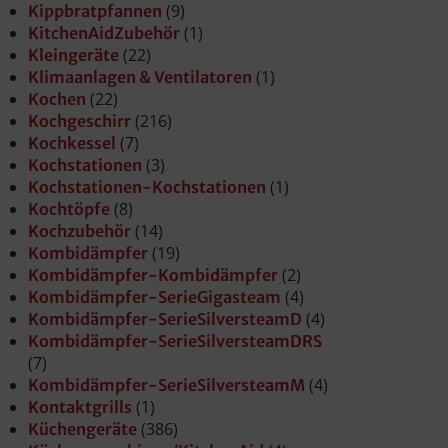
(9)
Kippbratpfannen
(1)
KitchenAidZubehör
(22)
Kleingeräte
(1)
Klimaanlagen & Ventilatoren
(22)
Kochen
(216)
Kochgeschirr
(7)
Kochkessel
(3)
Kochstationen
(1)
Kochstationen-Kochstationen
(8)
Kochtöpfe
(14)
Kochzubehör
(19)
Kombidämpfer
(2)
Kombidämpfer-Kombidämpfer
(4)
Kombidämpfer-SerieGigasteam
(4)
Kombidämpfer-SerieSilversteamD
Kombidämpfer-SerieSilversteamDRS
(7)
(4)
Kombidämpfer-SerieSilversteamM
(1)
Kontaktgrills
(386)
Küchengeräte