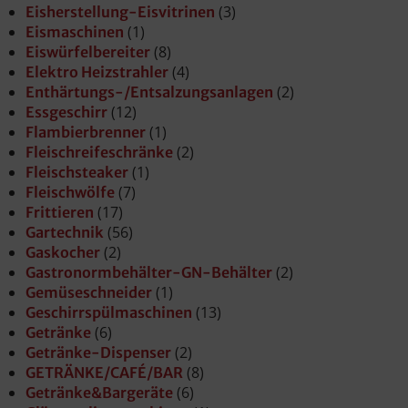
(3)
Eisherstellung-Eisvitrinen
(1)
Eismaschinen
(8)
Eiswürfelbereiter
(4)
Elektro Heizstrahler
(2)
Enthärtungs-/Entsalzungsanlagen
(12)
Essgeschirr
(1)
Flambierbrenner
(2)
Fleischreifeschränke
(1)
Fleischsteaker
(7)
Fleischwölfe
(17)
Frittieren
(56)
Gartechnik
(2)
Gaskocher
(2)
Gastronormbehälter-GN-Behälter
(1)
Gemüseschneider
(13)
Geschirrspülmaschinen
(6)
Getränke
(2)
Getränke-Dispenser
(8)
GETRÄNKE/CAFÉ/BAR
(6)
Getränke&Bargeräte