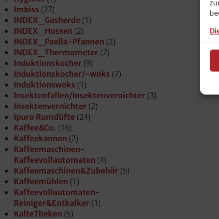
zu
(27)
Imbiss
be
(1)
INDEX_Gasherde
(2)
INDEX_Hussen
Di
(2)
INDEX_Paella-Pfannen
(2)
INDEX_Thermometer
(9)
Induktionskocher
(7)
Induktionskocher/-woks
(1)
Induktionswoks
(3)
Insektenfallen/Insektenvernichter
(2)
Insektenvernichter
(24)
Ipuro Rumdüfte
(16)
Kaffee&Co.
(2)
Kaffeekannen
Kaffeemaschinen-
(4)
Kaffeevollautomaten
(5)
Kaffeemaschinen&Zubehör
(1)
Kaffeemühlen
Kaffeevollautomaten-
(1)
Reiniger&Entkalker
(5)
KalteTheken