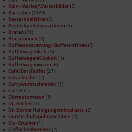
(5)
Bain-Maries/Wasserbäder
(1889)
Bartscher
(2)
Besteckbehälter
(3)
Besteckpoliermaschinen
(21)
Braten
(3)
Bratpfannen
(2)
Buffetausstattung-Buffetvitrinen
(8)
Buffetwagenkalt
(1)
BuffetwagenKidskalt
(6)
Buffetwagenwarm
(27)
Café/Bar/Buffet
(2)
Cerankocher
(1)
Currywurstschneider
(1)
Cutter
(1)
Dörrautomaten
(3)
Dr. Becher
(3)
Dr. Becher Reinigungsmittel usw.
(4)
Durchschubspülmaschinen
(1)
Eis-Crusher
(2)
Eisflockenbereiter