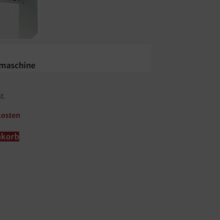
rmaschine
t.
kosten
nkorb