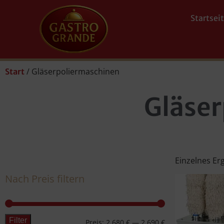
Startsei
/ Gläserpoliermaschinen
Start
Gläse
Einzelnes Er
Nach Preis filtern
Filter
Preis:
2.680 €
—
2.690 €