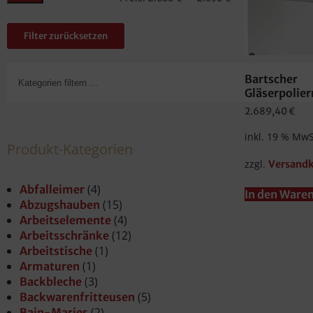
Filter zurücksetzen
Bartscher
Gläserpolie
2.689,40
€
inkl. 19 % MwS
Produkt-Kategorien
zzgl.
Versand
(4)
Abfalleimer
In den Ware
(15)
Abzugshauben
(4)
Arbeitselemente
(12)
Arbeitsschränke
(1)
Arbeitstische
(1)
Armaturen
(3)
Backbleche
(5)
Backwarenfritteusen
(2)
Bain-Maries