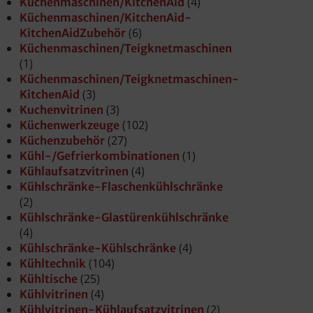
(4)
Küchenmaschinen/KitchenAid
Küchenmaschinen/KitchenAid-
(6)
KitchenAidZubehör
Küchenmaschinen/Teigknetmaschinen
(1)
Küchenmaschinen/Teigknetmaschinen-
(3)
KitchenAid
(3)
Kuchenvitrinen
(102)
Küchenwerkzeuge
(27)
Küchenzubehör
(1)
Kühl-/Gefrierkombinationen
(4)
Kühlaufsatzvitrinen
Kühlschränke-Flaschenkühlschränke
(2)
Kühlschränke-Glastürenkühlschränke
(4)
(4)
Kühlschränke-Kühlschränke
(104)
Kühltechnik
(25)
Kühltische
(4)
Kühlvitrinen
(2)
Kühlvitrinen-Kühlaufsatzvitrinen