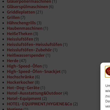
(1)
Gläserpoliermaschinen
(6)
Gläserspülmaschinen
(21)
Griddleplatten
(7)
Grillen
(3)
Hähnchengrills
(1)
Haubenmaschinen
(3)
HeißeTheken
(9)
Heissluftöfen
(1)
Heissluftöfen-Heissluftöfen
(1)
Heissluftöfen-Zubehör
(1)
Heißwasserspender
(47)
Herde
(1)
High-Speed-Öfen
(1)
High-Speed-Öfen-Snackjet
(6)
Hochschränke
(8)
Hockerkocher
Um
(1)
Hot-Dog-Geräte
wi
(4)
Hotel-Ausstattung&Outdoor
zu
(2)
Hotel-Equipment
Da
(2)
HOTEL-EQUIPMENT/HYGIENE&Co
ve
(1)
Hygiene