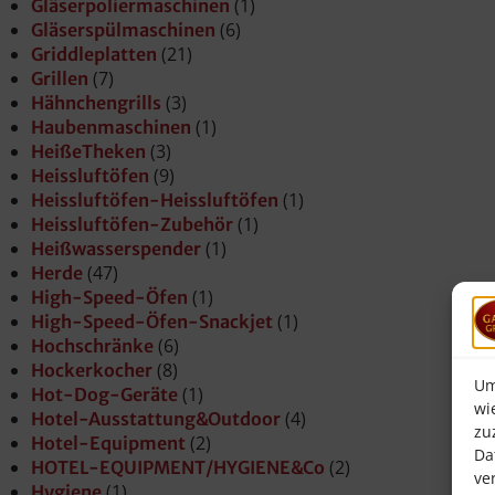
(1)
Gläserpoliermaschinen
(6)
Gläserspülmaschinen
(21)
Griddleplatten
(7)
Grillen
(3)
Hähnchengrills
(1)
Haubenmaschinen
(3)
HeißeTheken
(9)
Heissluftöfen
(1)
Heissluftöfen-Heissluftöfen
(1)
Heissluftöfen-Zubehör
(1)
Heißwasserspender
(47)
Herde
(1)
High-Speed-Öfen
(1)
High-Speed-Öfen-Snackjet
(6)
Hochschränke
(8)
Hockerkocher
Um
(1)
Hot-Dog-Geräte
wi
(4)
Hotel-Ausstattung&Outdoor
zu
(2)
Hotel-Equipment
Da
(2)
HOTEL-EQUIPMENT/HYGIENE&Co
ve
(1)
Hygiene