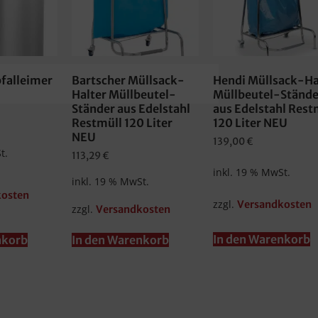
bfalleimer
Bartscher Müllsack-
Hendi Müllsack-Ha
Halter Müllbeutel-
Müllbeutel-Stände
Ständer aus Edelstahl
aus Edelstahl Rest
Restmüll 120 Liter
120 Liter NEU
NEU
139,00
€
t.
113,29
€
inkl. 19 % MwSt.
inkl. 19 % MwSt.
kosten
zzgl.
Versandkosten
zzgl.
Versandkosten
In den Warenkorb
nkorb
In den Warenkorb