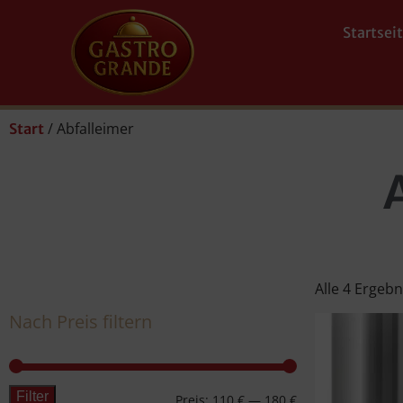
Startsei
/ Abfalleimer
Start
Alle 4 Ergeb
Nach Preis filtern
Filter
Preis:
110 €
—
180 €