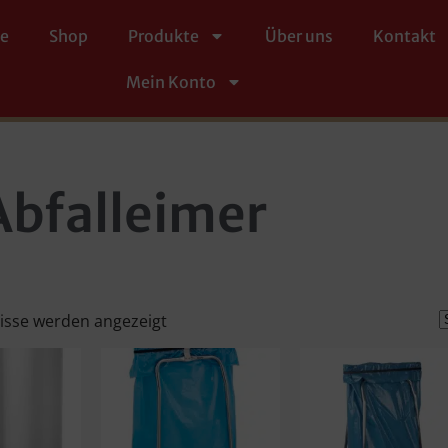
te
Shop
Produkte
Über uns
Kontakt
Mein Konto
Abfalleimer
nisse werden angezeigt