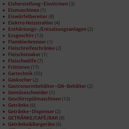
(3)
Eisherstellung-Eisvitrinen
(1)
Eismaschinen
(8)
Eiswürfelbereiter
(4)
Elektro Heizstrahler
(2)
Enthärtungs-/Entsalzungsanlagen
(12)
Essgeschirr
(1)
Flambierbrenner
(2)
Fleischreifeschränke
(1)
Fleischsteaker
(7)
Fleischwölfe
(17)
Frittieren
(55)
Gartechnik
(2)
Gaskocher
(2)
Gastronormbehälter-GN-Behälter
(1)
Gemüseschneider
(13)
Geschirrspülmaschinen
(6)
Getränke
(2)
Getränke-Dispenser
(8)
GETRÄNKE/CAFÉ/BAR
(6)
Getränke&Bargeräte