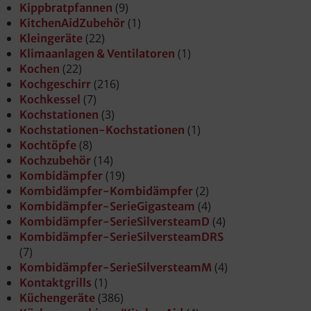
(9)
Kippbratpfannen
(1)
KitchenAidZubehör
(22)
Kleingeräte
(1)
Klimaanlagen & Ventilatoren
(22)
Kochen
(216)
Kochgeschirr
(7)
Kochkessel
(3)
Kochstationen
(1)
Kochstationen-Kochstationen
(8)
Kochtöpfe
(14)
Kochzubehör
(19)
Kombidämpfer
(2)
Kombidämpfer-Kombidämpfer
(4)
Kombidämpfer-SerieGigasteam
(4)
Kombidämpfer-SerieSilversteamD
Kombidämpfer-SerieSilversteamDRS
(7)
(4)
Kombidämpfer-SerieSilversteamM
(1)
Kontaktgrills
(386)
Küchengeräte