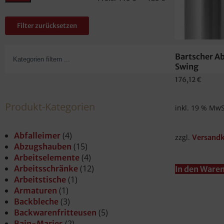
Filter zurücksetzen
Bartscher A
Swing
176,12
€
Produkt-Kategorien
inkl. 19 % MwS
(4)
Abfalleimer
zzgl.
Versand
(15)
Abzugshauben
(4)
Arbeitselemente
(12)
Arbeitsschränke
In den Ware
(1)
Arbeitstische
(1)
Armaturen
(3)
Backbleche
(5)
Backwarenfritteusen
(2)
Bain-Maries