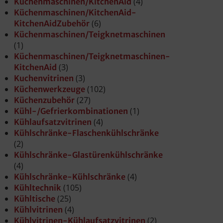
(4)
Küchenmaschinen/KitchenAid
Küchenmaschinen/KitchenAid-
(6)
KitchenAidZubehör
Küchenmaschinen/Teigknetmaschinen
(1)
Küchenmaschinen/Teigknetmaschinen-
(3)
KitchenAid
(3)
Kuchenvitrinen
(102)
Küchenwerkzeuge
(27)
Küchenzubehör
(1)
Kühl-/Gefrierkombinationen
(4)
Kühlaufsatzvitrinen
Kühlschränke-Flaschenkühlschränke
(2)
Kühlschränke-Glastürenkühlschränke
(4)
(4)
Kühlschränke-Kühlschränke
(105)
Kühltechnik
(25)
Kühltische
(4)
Kühlvitrinen
(2)
Kühlvitrinen-Kühlaufsatzvitrinen