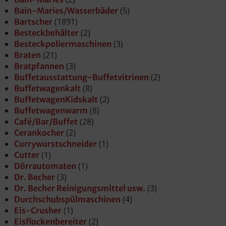
(5)
Bain-Maries/Wasserbäder
(1891)
Bartscher
(2)
Besteckbehälter
(3)
Besteckpoliermaschinen
(21)
Braten
(3)
Bratpfannen
(2)
Buffetausstattung-Buffetvitrinen
(8)
Buffetwagenkalt
(2)
BuffetwagenKidskalt
(8)
Buffetwagenwarm
(28)
Café/Bar/Buffet
(2)
Cerankocher
(1)
Currywurstschneider
(1)
Cutter
(1)
Dörrautomaten
(3)
Dr. Becher
(3)
Dr. Becher Reinigungsmittel usw.
(4)
Durchschubspülmaschinen
(1)
Eis-Crusher
(2)
Eisflockenbereiter