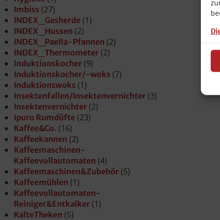
zu
(27)
Imbiss
be
(1)
INDEX_Gasherde
(2)
INDEX_Hussen
Di
(2)
INDEX_Paella-Pfannen
(2)
INDEX_Thermometer
(9)
Induktionskocher
(7)
Induktionskocher/-woks
(1)
Induktionswoks
(3)
Insektenfallen/Insektenvernichter
(2)
Insektenvernichter
(23)
Ipuro Rumdüfte
(16)
Kaffee&Co.
(2)
Kaffeekannen
Kaffeemaschinen-
(4)
Kaffeevollautomaten
(5)
Kaffeemaschinen&Zubehör
(1)
Kaffeemühlen
Kaffeevollautomaten-
(1)
Reiniger&Entkalker
(5)
KalteTheken