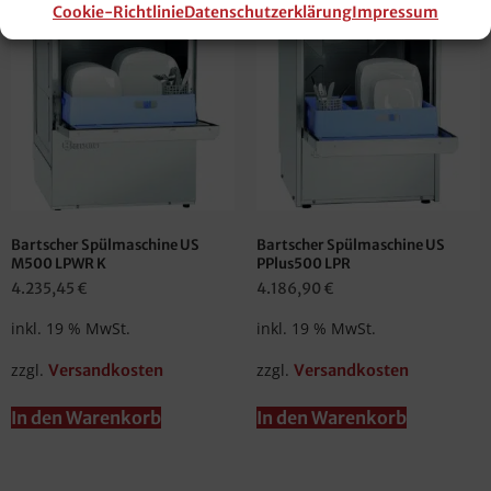
Cookie-Richtlinie
Datenschutzerklärung
Impressum
Bartscher Spülmaschine US
Bartscher Spülmaschine US
M500 LPWR K
PPlus500 LPR
4.235,45
€
4.186,90
€
inkl. 19 % MwSt.
inkl. 19 % MwSt.
zzgl.
zzgl.
Versandkosten
Versandkosten
In den Warenkorb
In den Warenkorb