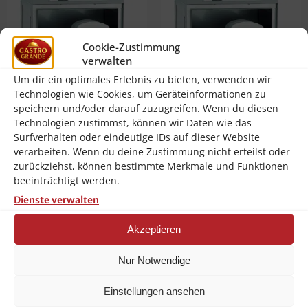
Cookie-Zustimmung
verwalten
Um dir ein optimales Erlebnis zu bieten, verwenden wir
Technologien wie Cookies, um Geräteinformationen zu
speichern und/oder darauf zuzugreifen. Wenn du diesen
Technologien zustimmst, können wir Daten wie das
Surfverhalten oder eindeutige IDs auf dieser Website
Bartscher Spülmaschine US
Bartscher Spülmaschine US
verarbeiten. Wenn du deine Zustimmung nicht erteilst oder
M500 LP K
M500 LPR K
zurückziehst, können bestimmte Merkmale und Funktionen
3.901,30
€
3.996,50
€
beeinträchtigt werden.
inkl. 19 % MwSt.
inkl. 19 % MwSt.
Dienste verwalten
zzgl.
zzgl.
Versandkosten
Versandkosten
Akzeptieren
In den Warenkorb
In den Warenkorb
Nur Notwendige
Einstellungen ansehen