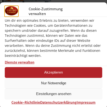
Cookie-Zustimmung
verwalten
Um dir ein optimales Erlebnis zu bieten, verwenden wir
Technologien wie Cookies, um Geräteinformationen zu
speichern und/oder darauf zuzugreifen. Wenn du diesen
Technologien zustimmst, können wir Daten wie das
Surfverhalten oder eindeutige IDs auf dieser Website
Bartscher Kalte Theke Bartscher
verarbeiten. Wenn du deine Zustimmung nicht erteilst oder
DeliCool IIIL
zurückziehst, können bestimmte Merkmale und Funktionen
1.166,20
€
beeinträchtigt werden.
inkl. 19 % MwSt.
Dienste verwalten
zzgl.
Versandkosten
Akzeptieren
In den Warenkorb
Nur Notwendige
Einstellungen ansehen
Cookie-Richtlinie
Datenschutzerklärung
Impressum
Über Gastro Grande