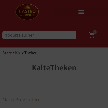
0
/ KalteTheken
Start
KalteTheken
Nach Preis filtern