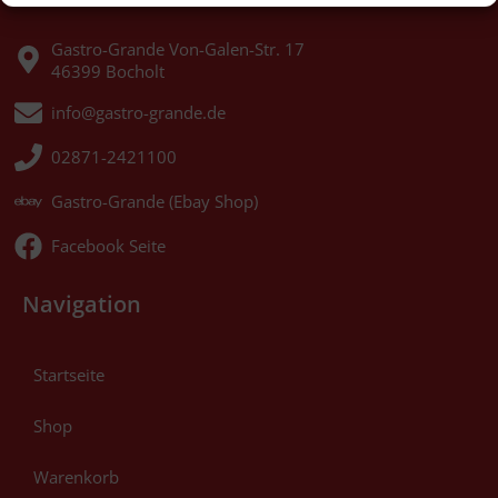
Gastro-Grande Von-Galen-Str. 17
46399 Bocholt
info@gastro-grande.de
02871-2421100
Gastro-Grande (Ebay Shop)
Facebook Seite
Navigation
Startseite
Shop
Warenkorb