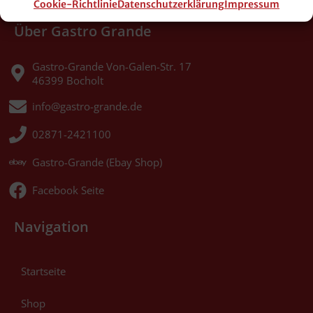
Cookie-Richtlinie
Datenschutzerklärung
Impressum
Über Gastro Grande
Gastro-Grande Von-Galen-Str. 17
46399 Bocholt
info@gastro-grande.de
02871-2421100
Gastro-Grande (Ebay Shop)
Facebook Seite
Navigation
Startseite
Shop