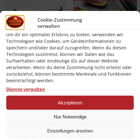
Cookie-Zustimmung
verwalten
Um dir ein optimales Erlebnis zu bieten, verwenden wir
Technologien wie Cookies, um Geräteinformationen zu
speichern und/oder darauf zuzugreifen. Wenn du diesen
Technologien zustimmst, können wir Daten wie das
Surfverhalten oder eindeutige IDs auf dieser Website
Severin Kontaktgrill Tischgrill
Tefal Kontaktgrill Elektrogrill
verarbeiten. Wenn du deine Zustimmung nicht erteilst oder
Sevini 220°C 230V 1800W
Tischgrill OptiGrill 6
zurückziehst, können bestimmte Merkmale und Funktionen
Schwarz NEU
Programme Schwarz NEU
beeinträchtigt werden.
64,90
€
119,00
€
Dienste verwalten
inkl. 19 % MwSt.
inkl. 19 % MwSt.
Akzeptieren
zzgl.
zzgl.
Versandkosten
Versandkosten
Nur Notwendige
In den Warenkorb
In den Warenkorb
Einstellungen ansehen