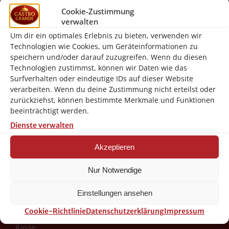
Gastro-Grande Von-Galen-Str. 17
Cookie-Zustimmung
46399 Bocholt
verwalten
Um dir ein optimales Erlebnis zu bieten, verwenden wir
info@gastro-grande.de
Technologien wie Cookies, um Geräteinformationen zu
02871-2421100
speichern und/oder darauf zuzugreifen. Wenn du diesen
Technologien zustimmst, können wir Daten wie das
Gastro-Grande (Ebay Shop)
Surfverhalten oder eindeutige IDs auf dieser Website
verarbeiten. Wenn du deine Zustimmung nicht erteilst oder
Facebook Seite
zurückziehst, können bestimmte Merkmale und Funktionen
beeinträchtigt werden.
Navigation
Dienste verwalten
Akzeptieren
Startseite
Nur Notwendige
Shop
Einstellungen ansehen
Warenkorb
Cookie-Richtlinie
Datenschutzerklärung
Impressum
Kasse