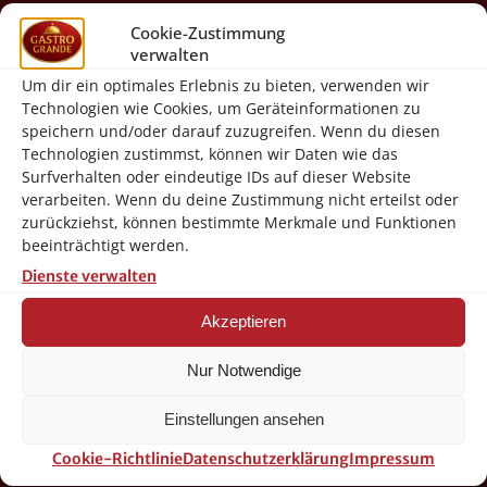
Cookie-Zustimmung
Gastro-Grande Von-Galen-Str. 17
verwalten
46399 Bocholt
Um dir ein optimales Erlebnis zu bieten, verwenden wir
info@gastro-grande.de
Technologien wie Cookies, um Geräteinformationen zu
speichern und/oder darauf zuzugreifen. Wenn du diesen
02871-2421100
Technologien zustimmst, können wir Daten wie das
Surfverhalten oder eindeutige IDs auf dieser Website
Gastro-Grande (Ebay Shop)
verarbeiten. Wenn du deine Zustimmung nicht erteilst oder
zurückziehst, können bestimmte Merkmale und Funktionen
Facebook Seite
beeinträchtigt werden.
Dienste verwalten
Navigation
Akzeptieren
Startseite
Nur Notwendige
Shop
Einstellungen ansehen
Warenkorb
Cookie-Richtlinie
Datenschutzerklärung
Impressum