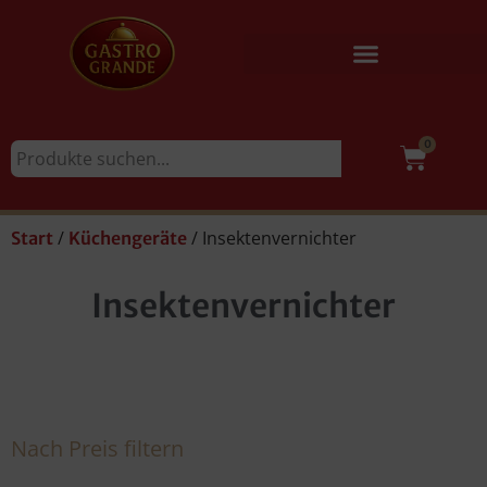
0
/
/ Insektenvernichter
Start
Küchengeräte
Insektenvernichter
Nach Preis filtern