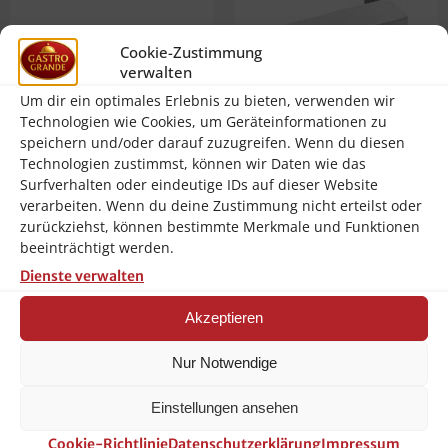
Cookie-Zustimmung
verwalten
Um dir ein optimales Erlebnis zu bieten, verwenden wir
Technologien wie Cookies, um Geräteinformationen zu
speichern und/oder darauf zuzugreifen. Wenn du diesen
Technologien zustimmst, können wir Daten wie das
Surfverhalten oder eindeutige IDs auf dieser Website
Bartscher Küchen-Reling 900-
Bartscher Küchen-Reling 900-
verarbeiten. Wenn du deine Zustimmung nicht erteilst oder
1200
400
zurückziehst, können bestimmte Merkmale und Funktionen
147,56
€
109,48
€
beeinträchtigt werden.
inkl. 19 % MwSt.
inkl. 19 % MwSt.
Dienste verwalten
zzgl.
zzgl.
Versandkosten
Versandkosten
Akzeptieren
In den Warenkorb
In den Warenkorb
Nur Notwendige
Einstellungen ansehen
Cookie-Richtlinie
Datenschutzerklärung
Impressum