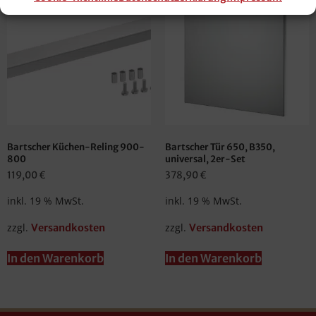
Bartscher Küchen-Reling 900-
Bartscher Tür 650, B350,
800
universal, 2er-Set
119,00
€
378,90
€
inkl. 19 % MwSt.
inkl. 19 % MwSt.
zzgl.
zzgl.
Versandkosten
Versandkosten
In den Warenkorb
In den Warenkorb