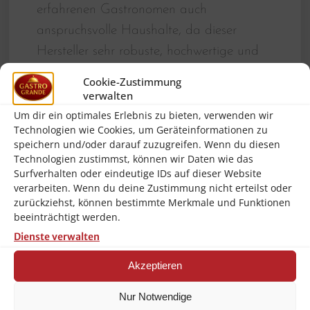
erfahrenen Gastronomen auch
anspruchsvolle Haushalte, da dieser
Hersteller sehr robuste, hochwertige und
leicht zu reinigende Produkte herstellt. Bei
Cookie-Zustimmung
diesem Artikel kann man sicher sein, das
verwalten
man ein langlebiges Produkt erwirbt,
Um dir ein optimales Erlebnis zu bieten, verwenden wir
Technologien wie Cookies, um Geräteinformationen zu
welches auch hohen Anforderungen
speichern und/oder darauf zuzugreifen. Wenn du diesen
gerecht wird! Bartscher für Gastronomie
Technologien zustimmst, können wir Daten wie das
Surfverhalten oder eindeutige IDs auf dieser Website
und qualitätsbewusste Anwendung!!!
verarbeiten. Wenn du deine Zustimmung nicht erteilst oder
zurückziehst, können bestimmte Merkmale und Funktionen
Mit einem großzügigen Fassungsvermögen von 52
Litern und einem praktischen Schwingdeckel sorgt
beeinträchtigt werden.
dieser Abfalleimer für eine schnelle Müllentsorgung.
Dienste verwalten
Der herausnehmbare Innenbehälter macht das
Entleeren besonders einfach und hygienisch.
Akzeptieren
Deckel-Eigenschaften:
Schwing-
Deckel, Öffnung: Ø 290 mm
Nur Notwendige
Mit Rollen:
Nein