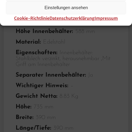
Einstellungen ansehen
Inhalt:
52 Liter
Cookie-Richtlinie
Datenschutzerklärung
Impressum
Durchmesser Innenbehälter:
345 mm
Höhe Innenbehälter:
588 mm
Material:
Edelstahl
Eigenschaften:
Innenbehälter:
Stahlblech verzinkt, herausnehmbar ,Mit
Griff am Innenbehälter
Separater Innenbehälter:
Ja
Wichtiger Hinweis:
–
Gewicht Netto:
8.83 Kg
Höhe:
735 mm
Breite:
390 mm
Länge/Tiefe:
390 mm