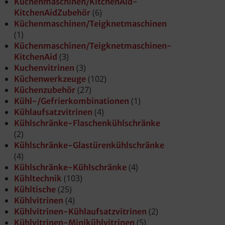
Küchenmaschinen/KitchenAid-
(6)
KitchenAidZubehör
Küchenmaschinen/Teigknetmaschinen
(1)
Küchenmaschinen/Teigknetmaschinen-
(3)
KitchenAid
(3)
Kuchenvitrinen
(102)
Küchenwerkzeuge
(27)
Küchenzubehör
(1)
Kühl-/Gefrierkombinationen
(4)
Kühlaufsatzvitrinen
Kühlschränke-Flaschenkühlschränke
(2)
Kühlschränke-Glastürenkühlschränke
(4)
(4)
Kühlschränke-Kühlschränke
(103)
Kühltechnik
(25)
Kühltische
(4)
Kühlvitrinen
(2)
Kühlvitrinen-Kühlaufsatzvitrinen
(5)
Kühlvitrinen-Minikühlvitrinen