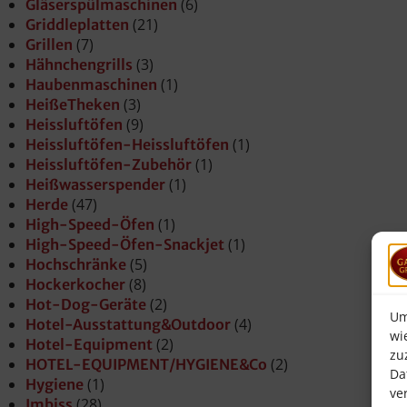
(6)
Gläserspülmaschinen
(21)
Griddleplatten
(7)
Grillen
(3)
Hähnchengrills
(1)
Haubenmaschinen
(3)
HeißeTheken
(9)
Heissluftöfen
(1)
Heissluftöfen-Heissluftöfen
(1)
Heissluftöfen-Zubehör
(1)
Heißwasserspender
(47)
Herde
(1)
High-Speed-Öfen
(1)
High-Speed-Öfen-Snackjet
(5)
Hochschränke
(8)
Hockerkocher
(2)
Hot-Dog-Geräte
Um
(4)
Hotel-Ausstattung&Outdoor
wi
(2)
Hotel-Equipment
zu
(2)
HOTEL-EQUIPMENT/HYGIENE&Co
Da
(1)
Hygiene
ve
(28)
Imbiss