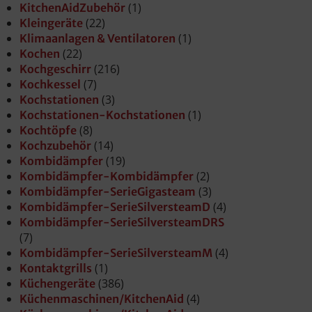
(1)
KitchenAidZubehör
(22)
Kleingeräte
(1)
Klimaanlagen & Ventilatoren
(22)
Kochen
(216)
Kochgeschirr
(7)
Kochkessel
(3)
Kochstationen
(1)
Kochstationen-Kochstationen
(8)
Kochtöpfe
(14)
Kochzubehör
(19)
Kombidämpfer
(2)
Kombidämpfer-Kombidämpfer
(3)
Kombidämpfer-SerieGigasteam
(4)
Kombidämpfer-SerieSilversteamD
Kombidämpfer-SerieSilversteamDRS
(7)
(4)
Kombidämpfer-SerieSilversteamM
(1)
Kontaktgrills
(386)
Küchengeräte
(4)
Küchenmaschinen/KitchenAid