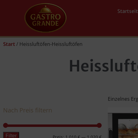
Startsei
/ Heissluftöfen-Heissluftöfen
Start
Heissluf
Einzelnes Er
Nach Preis filtern
Filter
Preis:
1.010 €
—
1.020 €