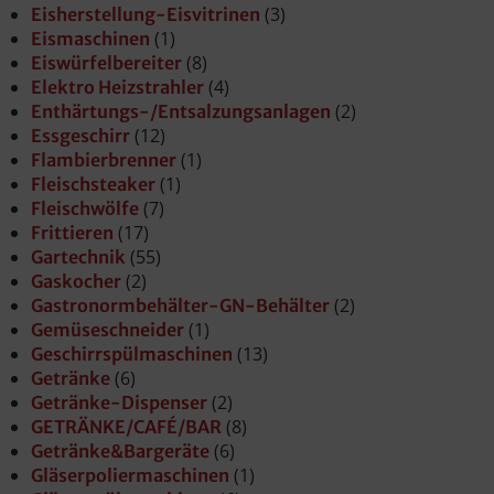
(3)
Eisherstellung-Eisvitrinen
(1)
Eismaschinen
(8)
Eiswürfelbereiter
(4)
Elektro Heizstrahler
(2)
Enthärtungs-/Entsalzungsanlagen
(12)
Essgeschirr
(1)
Flambierbrenner
(1)
Fleischsteaker
(7)
Fleischwölfe
(17)
Frittieren
(55)
Gartechnik
(2)
Gaskocher
(2)
Gastronormbehälter-GN-Behälter
(1)
Gemüseschneider
(13)
Geschirrspülmaschinen
(6)
Getränke
(2)
Getränke-Dispenser
(8)
GETRÄNKE/CAFÉ/BAR
(6)
Getränke&Bargeräte
(1)
Gläserpoliermaschinen