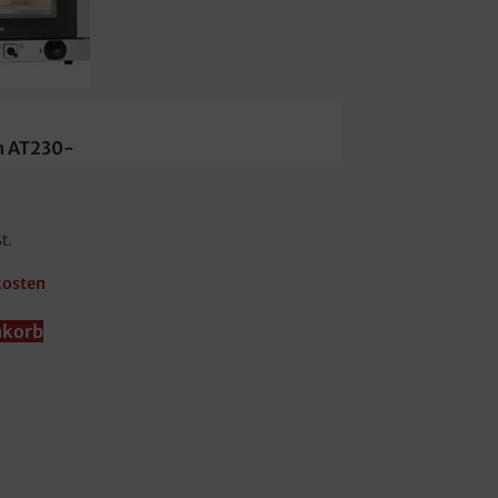
n AT230-
t.
kosten
nkorb