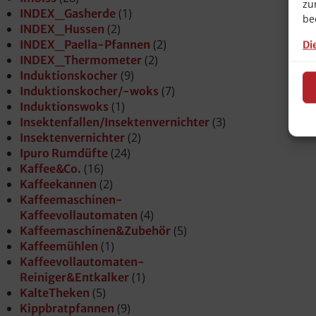
zu
(1)
INDEX_Gasherde
be
(2)
INDEX_Hussen
(2)
INDEX_Paella-Pfannen
Di
(2)
INDEX_Thermometer
(9)
Induktionskocher
(7)
Induktionskocher/-woks
(1)
Induktionswoks
(3)
Insektenfallen/Insektenvernichter
(2)
Insektenvernichter
(24)
Ipuro Rumdüfte
(16)
Kaffee&Co.
(2)
Kaffeekannen
Kaffeemaschinen-
(4)
Kaffeevollautomaten
(5)
Kaffeemaschinen&Zubehör
(1)
Kaffeemühlen
Kaffeevollautomaten-
(1)
Reiniger&Entkalker
(5)
KalteTheken
(9)
Kippbratpfannen