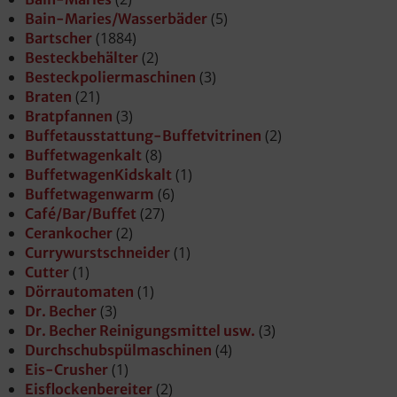
(5)
Bain-Maries/Wasserbäder
(1884)
Bartscher
(2)
Besteckbehälter
(3)
Besteckpoliermaschinen
(21)
Braten
(3)
Bratpfannen
(2)
Buffetausstattung-Buffetvitrinen
(8)
Buffetwagenkalt
(1)
BuffetwagenKidskalt
(6)
Buffetwagenwarm
(27)
Café/Bar/Buffet
(2)
Cerankocher
(1)
Currywurstschneider
(1)
Cutter
(1)
Dörrautomaten
(3)
Dr. Becher
(3)
Dr. Becher Reinigungsmittel usw.
(4)
Durchschubspülmaschinen
(1)
Eis-Crusher
(2)
Eisflockenbereiter