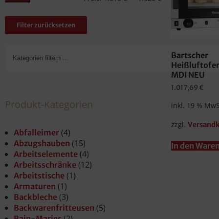
Filter zurücksetzen
Bartscher
Heißluftofe
MDI NEU
1.017,69
€
Produkt-Kategorien
inkl. 19 % MwS
zzgl.
Versand
(4)
Abfalleimer
(15)
Abzugshauben
In den Ware
(4)
Arbeitselemente
(12)
Arbeitsschränke
(1)
Arbeitstische
(1)
Armaturen
(3)
Backbleche
(5)
Backwarenfritteusen
(2)
Bain-Maries