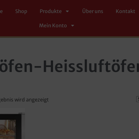
te
Shop
Produkte
Über uns
Kontakt
Mein Konto
töfen-Heissluftöfe
gebnis wird angezeigt