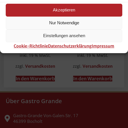
Akzeptieren
Nur Notwendige
Bonamat Glas-Kanne
Samsung Soundbar
Ersatz-Kaffee-Kanne
Bluetooth USB optisch
Einstellungen ansehen
aus Glas 1,7 Liter NEU
Schwarz NEU
25,90
€
139,00
€
Cookie-Richtlinie
Datenschutzerklärung
Impressum
inkl. 19 % MwSt.
inkl. 19 % MwSt.
zzgl.
zzgl.
Versandkosten
Versandkosten
In den Warenkorb
In den Warenkorb
Über Gastro Grande
Gastro-Grande Von-Galen-Str. 17
46399 Bocholt