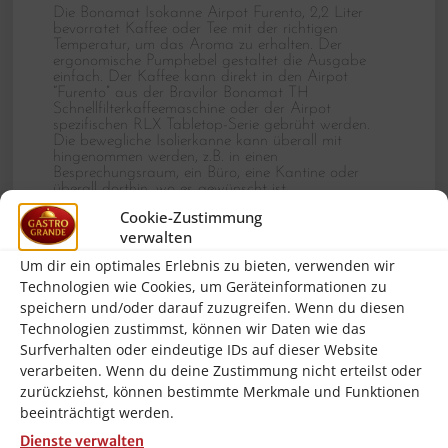
Die Bonamat Isokanne Airpot Furento, 2,2 Liter
bevorratet Kaffee oder Tee mit der richtigen
Temperatur, um das Aroma zu erhalten. Der
ergonomische Pumphebel gestaltet die Ausgabe
einfach. Der Kaffee kann direkt in den Airpot
“Furento” aus der Bravilor Bonamat TH
Schnellfilterkaffeemaschine oder der Airpot
spezifischen RLX Tabletop-Serie gebrüht werden.
Die bewegliche Isolierkanne kann überall mit
hingenommen werden, z.B. in einen
Besprechungsraum, ein Büro, eine Kantine oder
überall dorthin, wo es gewünscht ist.
Cookie-Zustimmung
verwalten
Um dir ein optimales Erlebnis zu bieten, verwenden wir
Ähnliche Produkte
Technologien wie Cookies, um Geräteinformationen zu
speichern und/oder darauf zuzugreifen. Wenn du diesen
Technologien zustimmst, können wir Daten wie das
Surfverhalten oder eindeutige IDs auf dieser Website
verarbeiten. Wenn du deine Zustimmung nicht erteilst oder
zurückziehst, können bestimmte Merkmale und Funktionen
beeinträchtigt werden.
Dienste verwalten