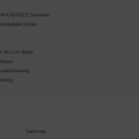
HW-C410G/ZG Soundbar
 kompatible Geräte
. 64,1 cm Breite
ehäuse
Musikstreaming
umfang
Samsung