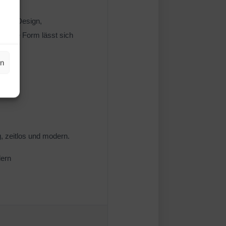
ernes Design,
hlanke Form lässt sich
en
en
 zeitlos und modern.
dern