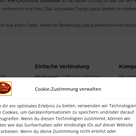
G / HW-C410G/ZG Soundbar
ist die ideale Lösung für alle, die de
ll verbessern möchten. Das kompakte Design passt perfekt in mod
tion aus klarer Optik, einfacher Bedienung und praktischen Anschluss
Einfache Verbindung
Kompa
 TV-
Mit Bluetooth, USB und optischem
Die schl
nehmeres
Eingang lässt sich die Soundbar
perfekt 
Cookie-Zustimmung verwalten
erien
flexibel und alltagstauglich
Wohnzim
einsetzen.
kompakt
 dir ein optimales Erlebnis zu bieten, verwenden wir Technologie
e Cookies, um Geräteinformationen zu speichern und/oder darauf
zugreifen. Wenn du diesen Technologien zustimmst, können wir
ten wie das Surfverhalten oder eindeutige IDs auf dieser Website
rarbeiten. Wenn du deine Zustimmung nicht erteilst oder