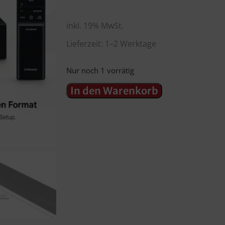
inkl. 19% MwSt.
Lieferzeit: 1–2 Werktage
Nur noch 1 vorrätig
In den Warenkorb