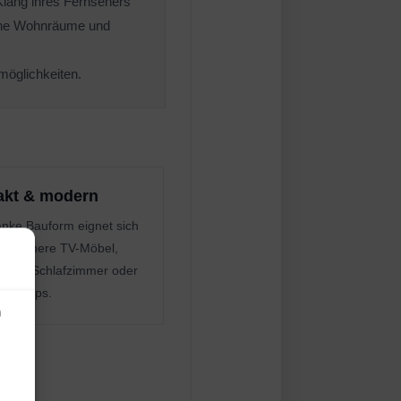
n Klang ihres Fernsehers
erne Wohnräume und
möglichkeiten.
kt & modern
anke Bauform eignet sich
für kleinere TV-Möbel,
mer, Schlafzimmer oder
e Setups.
n