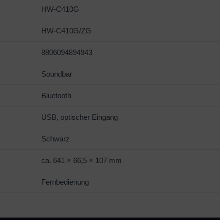
HW-C410G
HW-C410G/ZG
8806094894943
Soundbar
Bluetooth
USB, optischer Eingang
Schwarz
ca. 641 × 66,5 × 107 mm
Fernbedienung