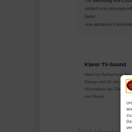
Die
Samsung HW-C410
einfach und wirkungsvo
bietet
eine attraktive Kombina
Klarer TV-Sound
Ideal zur Aufwertung des
Klangs und für ein ange
Hörerlebnis bei Filmen, S
und Musik.
Um
wi
zu
Da
ve