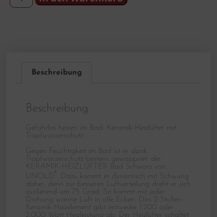
Beschreibung
Beschreibung
Gefahrlos heizen im Bad: Keramik-Heizlüfter mit
Tropfwasserschutz
Gegen Feuchtigkeit im Bad ist er dank
Tropfwasserschutz bestens gewappnet: der
KERAMIK-HEIZLÜFTER Bad Schwarz von
®
UNOLD
. Dazu kommt er dynamisch mit Schwung
daher, denn zur besseren Luftverteilung dreht er sich
oszilierend um 75 Grad. So kommt mit jeder
Drehung warme Luft in alle Ecken. Das 2-Stufen-
Keramik-Heizelement gibt entweder 1.200 oder
2.000 Watt Heizleistung ab. Der Heizlüfter schaltet