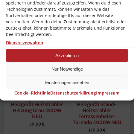
speichern und/oder darauf zuzugreifen. Wenn du diesen
Technologien zustimmst, können wir Daten wie das
Surfverhalten oder eindeutige IDs auf dieser Website
verarbeiten. Wenn du deine Zustimmung nicht erteilst oder
Ähnliche Produkte
zurückziehst, können bestimmte Merkmale und Funktionen
beeinträchtigt werden.
Dienste verwalten
Akzeptieren
Nur Notwendige
Einstellungen ansehen
Cookie-Richtlinie
Datenschutzerklärung
Impressum
Delonghi Keramik-
Hendi Infrarot-
Heizgerät Heizstrahler
Heizgerät Stand-
Heizung Grau 1800W
Heizstrahler
NEU
Terrassenheizer
Tornado 2000W NEU
59,90
€
179,90
€