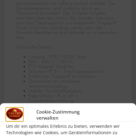
sich automatisch ab, sollte er einmal umfallen. Die
Gerätetemperatur wird stufenlos durch ein
Thermostat kontrolliert. Der 4-Stufen-Schalter
informiert über den Status des Gerätes. Getragen
wird das Fliegengewicht am integrierten Tragegriff.
Hören wird man allerdings wenig, wenn der
Keramik-Heizlüfter im Bad arbeitet: er ist besonders
leise.
Technische Details
Leistung: 1.200 / 2.000 Watt
220 – 240 V ~, 50 Hz
PTC-Keramik Heizlüfter
Schutzart IP 21 – Tropfwassergeschütz
Praktischer Tragegriff im Gehäuse
Thermostat mit stufenloser
Temperaturregelung
Stabiles Kunststoffgehäuse
Kipp-Schutz / Auto off =
Sicherheitsabschaltung
Sehr leise und leicht
75° oszillierend zur besseren Luftverteilung
Cookie-Zustimmung
Überhitzungsschutz
verwalten
4 Stufen-Schalter für Aus, Warmluft, Heißluft,
Ventilation
Um dir ein optimales Erlebnis zu bieten, verwenden wir
Maße (LxB/TxH): 22,2 x 22,5 x 30,2c
Technologien wie Cookies, um Geräteinformationen zu