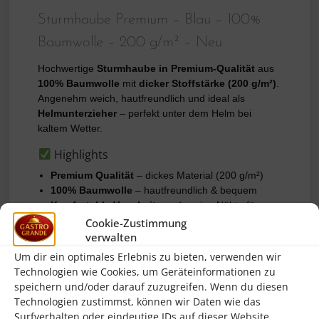
Sturmhaube Premium – Blau – 100%
Baumwolle – 200 g/m² – Neu
Hochwertige
Sturmhaube in Premium-Qualität
aus
100% Baumwolle
mit
dicker Stoffstärke (200 g/m²)
.
Angenehm weich, hautfreundlich und ideal als
Helmunterzieher
– perfekt unter dem Helm bei
kaltem Wetter.
Highlights
Premium Qualität
– dickes Material (200 g/m²)
100% Baumwolle
– hautfreundlich & bequem
Komfortable Verarbeitung
(wenige Nähte für
besseren Sitz)
Cookie-Zustimmung
Sauber
eingefasste Säume
am Hals &
verwalten
Gesichtsausschnitt
Um dir ein optimales Erlebnis zu bieten, verwenden wir
Uni-Größe
Technologien wie Cookies, um Geräteinformationen zu
Farbe:
Blau
speichern und/oder darauf zuzugreifen. Wenn du diesen
Zustand:
Neu
Technologien zustimmst, können wir Daten wie das
Surfverhalten oder eindeutige IDs auf dieser Website