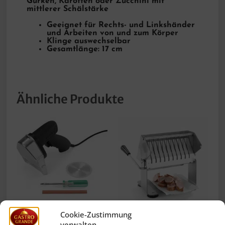
Gurken, Karotten oder Zucchini mit
mittlerer Schälstärke
Geeignet für Rechts- und Linkshänder
und Arbeiten von und zum Körper
Klinge auswechselbar
Gesamtlänge: 17 cm
Ähnliche Produkte
Cookie-Zustimmung
verwalten
Elektro Kebab-Messer
Hendi