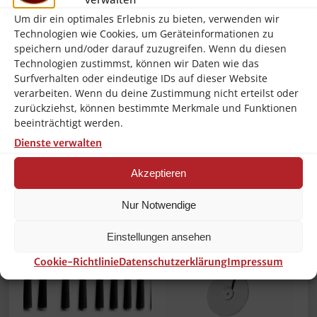
Döner-Messer inkl.
Currywurstschneider
Um dir ein optimales Erlebnis zu bieten, verwenden wir
gezahntes-Messer
Wurstschneider
Technologien wie Cookies, um Geräteinformationen zu
Hendi Gastro NEU
Manuell aus Edelstahl
speichern und/oder darauf zuzugreifen. Wenn du diesen
NEU
129,90
€
Technologien zustimmst, können wir Daten wie das
119,90
€
Surfverhalten oder eindeutige IDs auf dieser Website
inkl. 19 % MwSt.
verarbeiten. Wenn du deine Zustimmung nicht erteilst oder
inkl. 19 % MwSt.
zurückziehst, können bestimmte Merkmale und Funktionen
zzgl.
beeinträchtigt werden.
Versandkosten
zzgl.
Versandkosten
Dienste verwalten
In den Warenkorb
In den Warenkorb
Akzeptieren
Nur Notwendige
Einstellungen ansehen
Cookie-Richtlinie
Datenschutzerklärung
Impressum