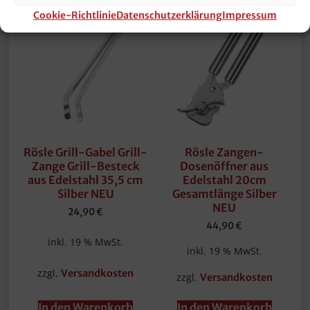
Cookie-Richtlinie
Datenschutzerklärung
Impressum
Rösle Grill-Gabel Grill-
Rösle Zangen-
Zange Grill-Besteck
Dosenöffner aus
aus Edelstahl 35,5 cm
Edelstahl 20cm
Silber NEU
Gesamtlänge Silber
NEU
24,90
€
44,90
€
inkl. 19 % MwSt.
inkl. 19 % MwSt.
zzgl.
Versandkosten
zzgl.
Versandkosten
In den Warenkorb
In den Warenkorb