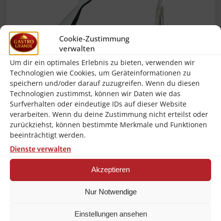
Cookie-Zustimmung
verwalten
Um dir ein optimales Erlebnis zu bieten, verwenden wir
Technologien wie Cookies, um Geräteinformationen zu
speichern und/oder darauf zuzugreifen. Wenn du diesen
Technologien zustimmst, können wir Daten wie das
Rösle Gastro Fisch-
Rösle Gourmet-Zange
Surfverhalten oder eindeutige IDs auf dieser Website
Gräten-Zange
Grill-Zange aus
verarbeiten. Wenn du deine Zustimmung nicht erteilst oder
Grätenzange aus
Edelstahl und Silikon
zurückziehst, können bestimmte Merkmale und Funktionen
Edelstahl 15cm NEU
30cm NEU
beeinträchtigt werden.
17,90
€
36,90
€
Dienste verwalten
inkl. 19 % MwSt.
inkl. 19 % MwSt.
Akzeptieren
zzgl.
zzgl.
Versandkosten
Versandkosten
Nur Notwendige
In den Warenkorb
In den Warenkorb
Einstellungen ansehen