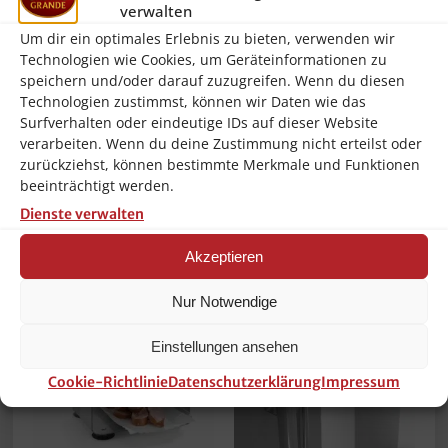
Dick Kochmesser
Elektro Kebab-Messer
verwalten
Küchenmesser
Döner-Messer inkl.
Um dir ein optimales Erlebnis zu bieten, verwenden wir
Fleichmesser 22 cm
gezahntes-Messer
Technologien wie Cookies, um Geräteinformationen zu
Klingenlänge Serie
Hendi Gastro NEU
speichern und/oder darauf zuzugreifen. Wenn du diesen
Ajax NEU
129,90
€
Technologien zustimmst, können wir Daten wie das
94,90
€
Surfverhalten oder eindeutige IDs auf dieser Website
inkl. 19 % MwSt.
verarbeiten. Wenn du deine Zustimmung nicht erteilst oder
inkl. 19 % MwSt.
zurückziehst, können bestimmte Merkmale und Funktionen
zzgl.
Versandkosten
zzgl.
Versandkosten
beeinträchtigt werden.
Dienste verwalten
In den Warenkorb
In den Warenkorb
Akzeptieren
Nur Notwendige
Einstellungen ansehen
Cookie-Richtlinie
Datenschutzerklärung
Impressum