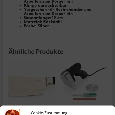
Arbeiten zum Körper hin
Klinge auswechselbar
Vorgesehen für Rechtshänder und
Arbeiten zum Körper hin
Gesamtlänge: 19 cm
Material: Edelstahl
Farbe: Silber
Ähnliche Produkte
Cookie-Zustimmung