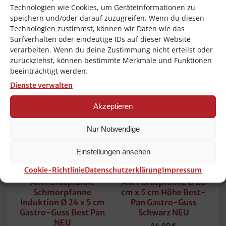
4004293133656, NEU OVP, DHL Versand
Technologien wie Cookies, um Geräteinformationen zu
speichern und/oder darauf zuzugreifen. Wenn du diesen
Technologien zustimmst, können wir Daten wie das
Surfverhalten oder eindeutige IDs auf dieser Website
verarbeiten. Wenn du deine Zustimmung nicht erteilst oder
Ähnliche Produkte
zurückziehst, können bestimmte Merkmale und Funktionen
beeinträchtigt werden.
Dienste verwalten
Akzeptieren
Nur Notwendige
Einstellungen ansehen
Cookie-Richtlinie
Datenschutzerklärung
Impressum
AMT Bratpfanne
AMT Bratpfanne Ø 20
Schmorpfanne
cm x 5 cm Höhe Best-
Induktion Ø 24 x 5 cm
Pan Gastro-Guss
Gastro-Guss Best Pan
Schwarz NEU
NEU
44,90
€