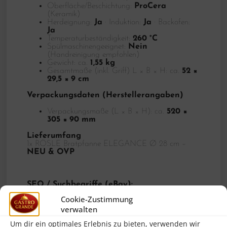
Oberfläche/Beschichtung:
ProCera
(Keramik)
Herdeignung:
Ja
· Induktion:
Ja
· Backofen:
Ja
Temperaturbeständigkeit:
260 °C
Spülmaschinengeeignet:
Nein
(Handreinigung empfohlen)
Gewicht: ca.
1,55 kg
Gesamtmaße (inkl. Griff) L × B × H: ca.
52 ×
29,5 × 9 cm
Verpackungsdaten (Herstellerangaben)
Verpackungsmaße (L × B × H): ca.
520 ×
305 × 90 mm
Lieferumfang
1x RÖSLE Bratpfanne ELEGANCE Ø 28 cm –
NEU & OVP
SEO / Suchbegriffe (eBay):
RÖSLE Bratpfanne 28 cm, Rösle Elegance Pfanne,
Cookie-Zustimmung
Edelstahlpfanne 18/10, Keramikpfanne ProCera,
verwalten
Antihaft Keramik, Induktionspfanne 28cm, Pfanne
backofengeeignet, Pfanne 260°C, Bratpfanne
Um dir ein optimales Erlebnis zu bieten, verwenden wir
Induktion, Rösle 130365, 13365, EAN