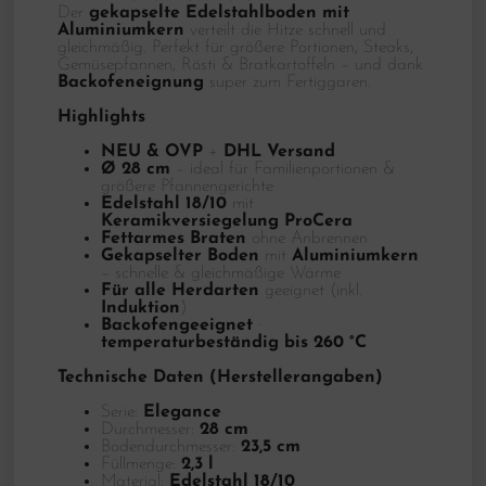
Der
gekapselte Edelstahlboden mit
Aluminiumkern
verteilt die Hitze schnell und
gleichmäßig. Perfekt für größere Portionen, Steaks,
Gemüsepfannen, Rösti & Bratkartoffeln – und dank
Backofeneignung
super zum Fertiggaren.
Highlights
NEU & OVP
+
DHL Versand
Ø 28 cm
– ideal für Familienportionen &
größere Pfannengerichte
Edelstahl 18/10
mit
Keramikversiegelung ProCera
Fettarmes Braten
ohne Anbrennen
Gekapselter Boden
mit
Aluminiumkern
– schnelle & gleichmäßige Wärme
Für alle Herdarten
geeignet (inkl.
Induktion
)
Backofengeeignet
·
temperaturbeständig bis 260 °C
Technische Daten (Herstellerangaben)
Serie:
Elegance
Durchmesser:
28 cm
Bodendurchmesser:
23,5 cm
Füllmenge:
2,3 l
Material:
Edelstahl 18/10