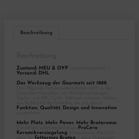
Beschreibung
Beschreibung
Zustand:
NEU & OVP
(originalverpackt) |
Versand:
DHL
Das Werkzeug der Gourmets seit 1888.
Das Allgäuer Familienunternehmen zählt zu den
führenden Herstellern von Küchenwerkzeugen,
Töpfen und BBQ-Grills. Weltweit schätzen Hobby-
wie Profiköche die Produkte, die sich durch
Funktion, Qualität, Design und Innovation
auszeichnen.
Mehr Platz. Mehr Power. Mehr Brataroma:
Die extrem widerstandsfähige
ProCera
Keramikversiegelung
(mineralische Basis) ist
ideal für
fettarmes Braten
– ohne Anbrennen.