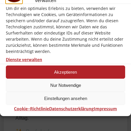
verwalten
Energieversorgung:
3× AA Batterien (Im
Um dir ein optimales Erlebnis zu bieten, verwenden wir
Lieferumfang enthalten)
Technologien wie Cookies, um Geräteinformationen zu
Funktionen:
Bewegungssensor,
speichern und/oder darauf zuzugreifen. Wenn du diesen
Lautstärkeregler, Soundwahl
Technologien zustimmst, können wir Daten wie das
Surfverhalten oder eindeutige IDs auf dieser Website
verarbeiten. Wenn du deine Zustimmung nicht erteilst oder
Warum diese Nature Sound
zurückziehst, können bestimmte Merkmale und Funktionen
Box?
beeinträchtigt werden.
Dienste verwalten
Die Sounds of Nature Box verwandelt jeden
Akzeptieren
Raum in einen Wohlfühlort.
Egal ob zur Entspannung, beim Einschlafen, zur
Nur Notwendige
Beruhigung der Kinder,
als Wellness-Element im Badezimmer oder als
Einstellungen ansehen
stilvolle Deko mit echten Naturklängen –
Cookie-Richtlinie
Datenschutzerklärung
Impressum
dieses Gerät zaubert natürliche Ruhe in deinen
Alltag.