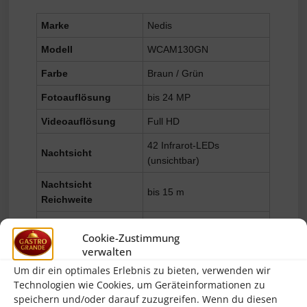
Marke
Nedis
Modell
WCAM130GN
Farbe
Braun / Grün
Fotoauflösung
bis 24 MP
Videoauflösung
Full HD
42 Infrarot-LEDs
Nachtsicht
(unsichtbar)
Nachtsicht
bis 15 m
Reichweite
Tagesreichweite
bis 20 m
Cookie-Zustimmung
Erfassungswinkel
90 Grad
verwalten
Um dir ein optimales Erlebnis zu bieten, verwenden wir
Gewicht
368 g
Technologien wie Cookies, um Geräteinformationen zu
speichern und/oder darauf zuzugreifen. Wenn du diesen