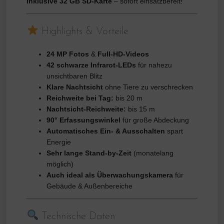
Inklusive 32 GB SD-Karte
– sofort einsatzbereit!
Highlights & Vorteile
24 MP Fotos
&
Full-HD-Videos
42 schwarze Infrarot-LEDs
für nahezu
unsichtbaren Blitz
Klare Nachtsicht
ohne Tiere zu verschrecken
Reichweite bei Tag:
bis 20 m
Nachtsicht-Reichweite:
bis 15 m
90° Erfassungswinkel
für große Abdeckung
Automatisches Ein- & Ausschalten
spart
Energie
Sehr lange Stand-by-Zeit
(monatelang
möglich)
Auch ideal als Überwachungskamera
für
Gebäude & Außenbereiche
Technische Daten