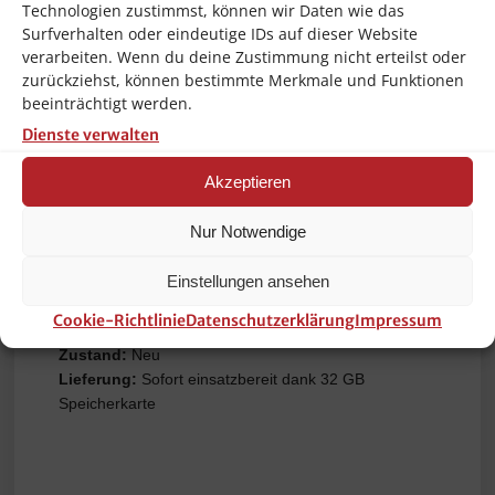
Lieferumfang
Technologien zustimmst, können wir Daten wie das
Surfverhalten oder eindeutige IDs auf dieser Website
1 × Nedis Wildtier-Kamera WCAM130GN
verarbeiten. Wenn du deine Zustimmung nicht erteilst oder
1 ×
32 GB SD-Karte
zurückziehst, können bestimmte Merkmale und Funktionen
1 × USB-Kabel
beeinträchtigt werden.
1 × Befestigungsgurt
Dienste verwalten
Akzeptieren
Ideal geeignet für
Nur Notwendige
Wildtierbeobachtung & Jagd
Tierfotografie & Naturaufnahmen
Einstellungen ansehen
Gebäude- & Grundstücksüberwachung
Garten, Hof, Wald, Scheune & Außenbereiche
Cookie-Richtlinie
Datenschutzerklärung
Impressum
Zustand:
Neu
Lieferung:
Sofort einsatzbereit dank 32 GB
Speicherkarte