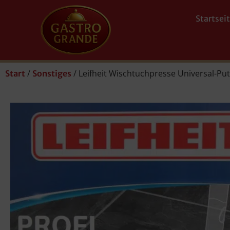
Startsei
/
/ Leifheit Wischtuchpresse Universal-Pu
Start
Sonstiges