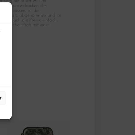
 so funktioniert es: Der
rch Herunterdrücken des
n zu müssen, ist der
ressaufsatz abgenommen und im
 Gebrauch die Presse einfach
enwischer Profi mit einer
n
en