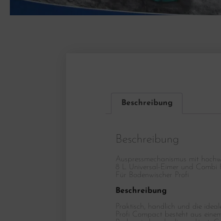
Beschreibung
Beschreibung
Auspressmechanismus mit hochwe
8 L Universal-Eimer und Combi 
Für Bodenwischer Profi
Beschreibung
Praktisch, handlich und die ide
Profi Compact besteht aus eine