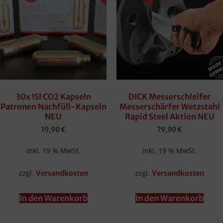
30x ISI CO2 Kapseln
DICK Messerschleifer
Patronen Nachfüll-Kapseln
Messerschärfer Wetzstahl
NEU
Rapid Steel Aktion NEU
19,90
€
79,90
€
inkl. 19 % MwSt.
inkl. 19 % MwSt.
zzgl.
zzgl.
Versandkosten
Versandkosten
In den Warenkorb
In den Warenkorb