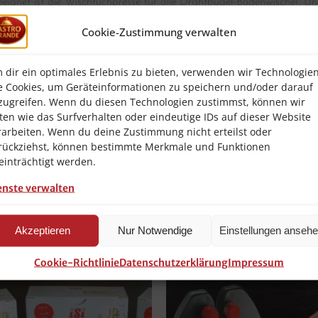
eignet ist die Wischtuchpresse für alle Drahtbügel-Bodenwischer. Und
g vom Bügel gelöst und in die Presse gelegt, anschließend wird du
ertig. Ohne die Hände ins Schmutzwasser tauchen und ohne sich bücke
Cookie-Zustimmung verwalten
gewrungen. Wird die Wischtuchpresse nicht gebraucht, kann der P
sst der Eimer Platz sparend in Schränke und Regale. Beim nächsten
 Perfekt auf die Wischtuchpresse Profi Compact abgestimmt ist der Bod
 dir ein optimales Erlebnis zu bieten, verwenden wir Technologie
ehgelenk und Fußbedienung.
e Cookies, um Geräteinformationen zu speichern und/oder darauf
zugreifen. Wenn du diesen Technologien zustimmst, können wir
ten wie das Surfverhalten oder eindeutige IDs auf dieser Website
 und ohne Hände im Schmutzwasser
Hebelwirkung des Bodenwischers bedienen lässt
rarbeiten. Wenn du deine Zustimmung nicht erteilst oder
rückziehst, können bestimmte Merkmale und Funktionen
einträchtigt werden.
aufsatz, und Anleitung.
enste verwalten
Akzeptieren
Nur Notwendige
Einstellungen anseh
Cookie-Richtlinie
Datenschutzerklärung
Impressum