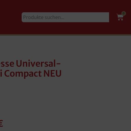
0
sse Universal-
ofi Compact NEU
€