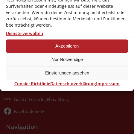
Wischbezug: Micro duo
Surfverhalten oder eindeutige IDs auf dieser Website
Eimergröße: 6 Liter
verarbeiten. Wenn du deine Zustimmung nicht erteilst oder
zurückziehst, können bestimmte Merkmale und Funktionen
beeinträchtigt werden.
Dienste verwalten
Über Gastro Grande
Akzeptieren
Gastro-Grande Von-Galen-Str. 17
Nur Notwendige
46399 Bocholt
Einstellungen ansehen
info@gastro-grande.de
Cookie-Richtlinie
Datenschutzerklärung
Impressum
02871-2421100
Gastro-Grande (Ebay Shop)
Facebook Seite
Navigation