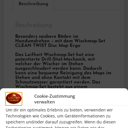
Beschreibung
Beschreibung
Besonders saubere Böden im
Handumdrehen – mit dem Wischmop-Set
CLEAN TWIST Disc Mop Ergo
Das Leifheit Wischmop-Set hat eine
patentierte Drill-Stiel-Mechanik, mit
welcher der Wischer im Stehen
ausgeschleudert werden kann. Dadurch
kann eine bequeme Reinigung des Mops im
Stehen und ohne Kontakt mit dem
Schmutzwasser garantiert werden. Das
Wischmop-Set besteht aus einem
Teleskopstiel, einem Eimer mit
Cookie-Zustimmung
Schleudersieb und einem Wischmop Micro
Duo!
verwalten
Um dir ein optimales Erlebnis zu bieten, verwenden wir
Technologien wie Cookies, um Geräteinformationen zu
Die Vorteile im Überblick
speichern und/oder darauf zuzugreifen. Wenn du diesen
Technologien zustimmst, können wir Daten wie das
Stiellänge verstellbar: 109 – 140cm