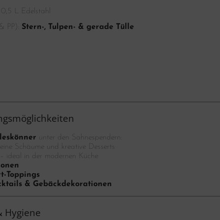
 0,5 L Edelstahl
 & PP):
Stern-, Tulpen- & gerade Tülle
ngsmöglichkeiten
leskönner
unter den Sahnespendern:
eine Schäume und kreative Desserts
– ideal in der modernen Küche
ionen
t-Toppings
cktails & Gebäckdekorationen
 & Hygiene