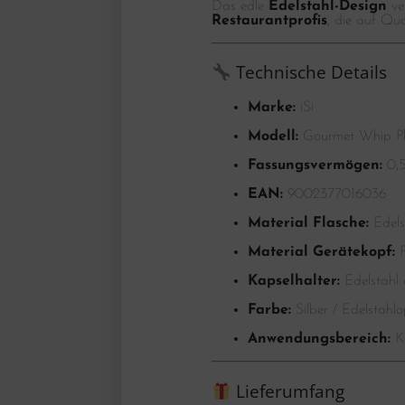
Das edle
Edelstahl-Design
ver
Restaurantprofis
, die auf Qua
Technische Details
Marke:
iSi
Modell:
Gourmet Whip Pl
Fassungsvermögen:
0,5
EAN:
9002377016036
Material Flasche:
Edels
Material Gerätekopf:
P
Kapselhalter:
Edelstahl 
Farbe:
Silber / Edelstahlo
Anwendungsbereich:
Ka
Lieferumfang