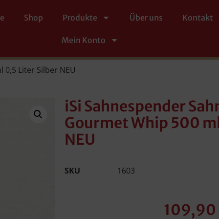
te
Shop
Produkte
Über uns
Kontakt
Mein Konto
0,5 Liter Silber NEU
iSi Sahnespender Sah
Gourmet Whip 500 ml 0
NEU
SKU
1603
109,90