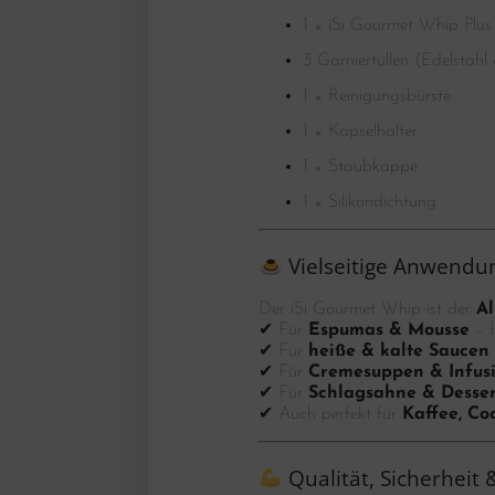
1 × iSi Gourmet Whip Plus
3 Garniertüllen (Edelstahl
1 × Reinigungsbürste
1 × Kapselhalter
1 × Staubkappe
1 × Silikondichtung
Vielseitige Anwendu
Der iSi Gourmet Whip ist der
Al
✔ Für
Espumas & Mousse
– f
✔ Für
heiße & kalte Saucen
✔ Für
Cremesuppen & Infus
✔ Für
Schlagsahne & Desser
✔ Auch perfekt für
Kaffee, Co
Qualität, Sicherheit