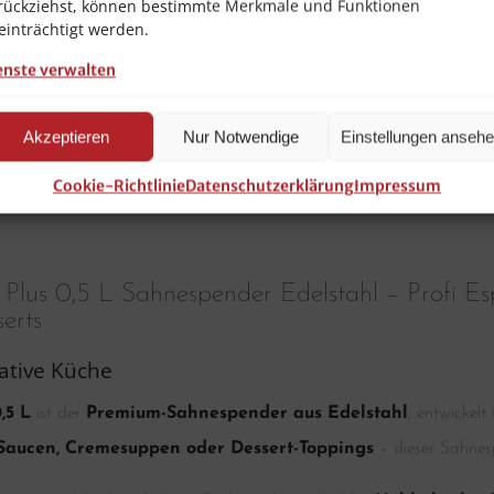
rückziehst, können bestimmte Merkmale und Funktionen
einträchtigt werden.
enste verwalten
Akzeptieren
Nur Notwendige
Einstellungen anseh
Cookie-Richtlinie
Datenschutzerklärung
Impressum
Plus 0,5 L Sahnespender Edelstahl – Profi E
erts
eative Küche
,5 L
ist der
Premium-Sahnespender aus Edelstahl
, entwickelt
Saucen, Cremesuppen oder Dessert-Toppings
– dieser Sahnes