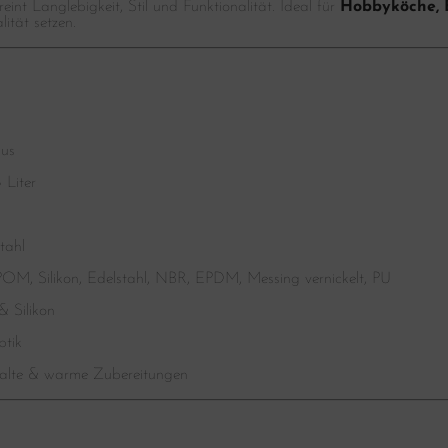
eint Langlebigkeit, Stil und Funktionalität. Ideal für
Hobbyköche, B
lität setzen.
us
 Liter
tahl
OM, Silikon, Edelstahl, NBR, EPDM, Messing vernickelt, PU
& Silikon
ptik
lte & warme Zubereitungen