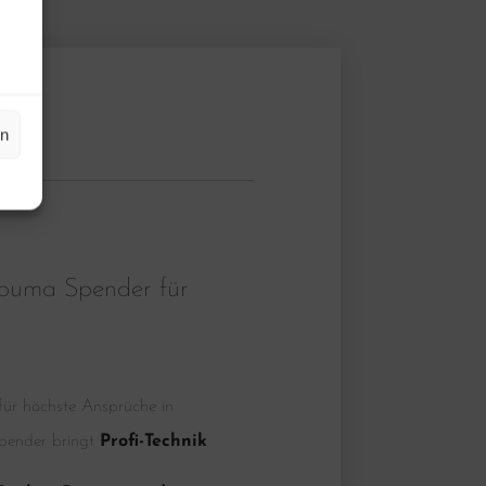
en
spuma Spender für
 für höchste Ansprüche in
pender bringt
Profi-Technik