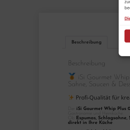
zu
be
Di
Beschreibung
Beschreibung
iSi Gourmet Whip 
Sahne, Saucen & Dess
Profi-Qualität für kr
Der
iSi Gourmet Whip Plus 0
Gastronomie und Heimküche.
Ob
Espumas, Schlagsahne, 
direkt in Ihre Küche
.