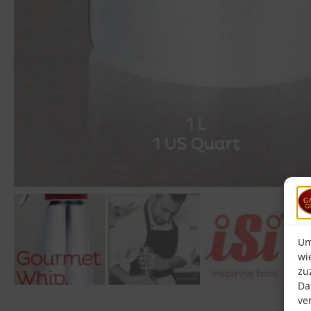
Um
wi
zu
Da
ve