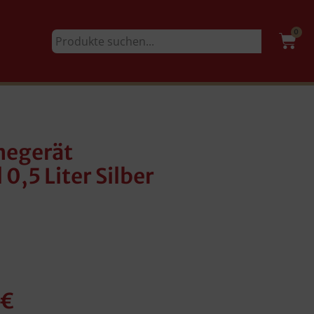
0
negerät
,5 Liter Silber
€