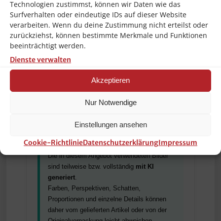
Technologien zustimmst, können wir Daten wie das
Surfverhalten oder eindeutige IDs auf dieser Website
ENTSORGUNG
verarbeiten. Wenn du deine Zustimmung nicht erteilst oder
Inhalt nicht mit dem Hausmüll entsorgen
zurückziehst, können bestimmte Merkmale und Funktionen
und gemäß den regionalen bzw. nationalen
beeinträchtigt werden.
Vorschriften entsorgen.
Dienste verwalten
ALLERGENHINWEIS
Akzeptieren
Enthält unter anderem Ethyl Linalool,
Tetramethyl Acetyloctahydronaphthalenes,
Nur Notwendige
Citrus Limon Fruit Extract und d-Limonene.
Kann allergische Reaktionen hervorrufen.
Einstellungen ansehen
Cookie-Richtlinie
Datenschutzerklärung
Impressum
BILDHINWEIS
Die in diesem Angebot verwendeten Bilder
sind teilweise bzw. vollständig
mit KI
generiert
.
Farben, Perspektiven, Schatten,
Proportionen und einzelne Details können
daher vom gelieferten Artikel oder von der
Originalverpackung leicht abweichen.