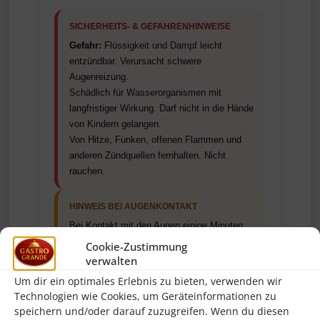
SICHERHEITS- & GEFAHRENHINWEISE
Gefahr:
Flüssigkeit und Dampf leicht
entzündbar. Verursacht schwere
Augenreizung.
Schädlich für Wasserorganismen mit
langfristiger Wirkung. Darf nicht in die Hände
von Kindern gelangen.
Von Hitze, Funken, offenen Flammen und
anderen Zündquellen fernhalten. Nicht
rauchen.
HINWEIS BEI AUGENKONTAKT
Bei Kontakt mit den Augen einige Minuten
lang behutsam mit Wasser ausspülen.
Cookie-Zustimmung
Eventuell vorhandene Kontaktlinsen nach
verwalten
Möglichkeit entfernen. Weiter ausspülen.
Um dir ein optimales Erlebnis zu bieten, verwenden wir
Bei anhaltender Augenreizung ärztlichen Rat
Technologien wie Cookies, um Geräteinformationen zu
einholen / ärztliche Hilfe hinzuziehen.
speichern und/oder darauf zuzugreifen. Wenn du diesen