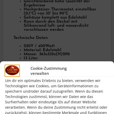
Gleichbleibend hohe Qualität der
Ergebnisse
Hochpräziser Thermostat, einstellbar
(0,1°C) von 35° bis 90°C
Gehäuse komplett aus Edelstahl
Kann durch den Deckel mit
Silikonrand luft- und wasserdicht
verschlossen werden
Technische Daten
230V / 400Watt
Material: Edelstahl
Masse: 363x335x(H)290
13 Liter
Cookie-Zustimmung
verwalten
Um dir ein optimales Erlebnis zu bieten, verwenden wir
Ähnliche Produkte
Technologien wie Cookies, um Geräteinformationen zu
speichern und/oder darauf zuzugreifen. Wenn du diesen
Technologien zustimmst, können wir Daten wie das
Surfverhalten oder eindeutige IDs auf dieser Website
verarbeiten. Wenn du deine Zustimmung nicht erteilst oder
zurückziehst, können bestimmte Merkmale und Funktionen