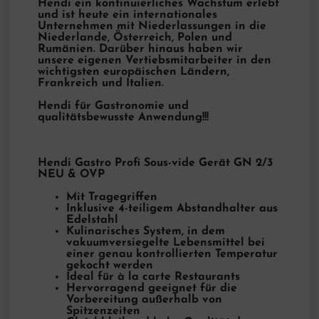
Hendi ein kontinuierliches Wachstum erlebt
und ist heute ein internationales
Unternehmen mit Niederlassungen in die
Niederlande, Österreich, Polen und
Rumänien. Darüber hinaus haben wir
unsere eigenen Vertiebsmitarbeiter in den
wichtigsten europäischen Ländern,
Frankreich und Italien.
Hendi für Gastronomie und
qualitätsbewusste Anwendung!!!
Hendi Gastro Profi Sous-vide Gerät GN 2/3
NEU & OVP
Mit Tragegriffen
Inklusive 4-teiligem Abstandhalter aus
Edelstahl
Kulinarisches System, in dem
vakuumversiegelte Lebensmittel bei
einer genau kontrollierten Temperatur
gekocht werden
Ideal für à la carte Restaurants
Hervorragend geeignet für die
Vorbereitung außerhalb von
Spitzenzeiten