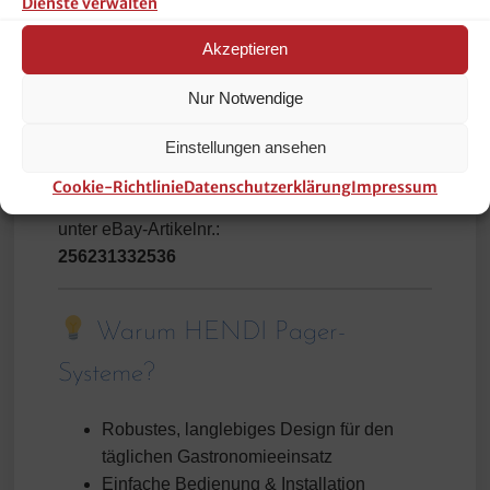
Dienste verwalten
Lieferumfang
Akzeptieren
1x Controller
Nur Notwendige
10x Pager
1x Ladestation
Einstellungen ansehen
1x Ladegerät
Cookie-Richtlinie
Datenschutzerklärung
Impressum
Erweiterbar:
Weitere 10 Pager erhältlich
unter eBay-Artikelnr.:
256231332536
Warum HENDI Pager-
Systeme?
Robustes, langlebiges Design für den
täglichen Gastronomieeinsatz
Einfache Bedienung & Installation