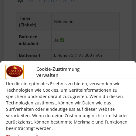
Technische Daten
Timer
Sekunden
(Einheit)
Batterien
Ja
inkludiert
Batterieart
Li-Ionen 3,7 V / 300 mAh
Anzahl
Cookie-Zustimmung
10
Batterien
verwalten
Um dir ein optimales Erlebnis zu bieten, verwenden wir
ABS (Acrylnitril-Butadien-Styrol),
Materialien
Technologien wie Cookies, um Geräteinformationen zu
PC (Polykarbonat)
speichern und/oder darauf zuzugreifen. Wenn du diesen
Technologien zustimmst, können wir Daten wie das
Abmessungen
210 × 130 × 40 mm
Surfverhalten oder eindeutige IDs auf dieser Website
(LxBxH)
verarbeiten. Wenn du deine Zustimmung nicht erteilst oder
zurückziehst, können bestimmte Merkmale und Funktionen
Bedienfeld
Digital
beeinträchtigt werden.