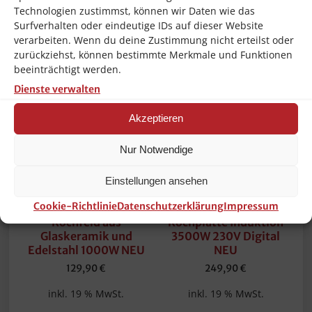
Technologien zustimmst, können wir Daten wie das
Ähnliche Produkte
Surfverhalten oder eindeutige IDs auf dieser Website
verarbeiten. Wenn du deine Zustimmung nicht erteilst oder
zurückziehst, können bestimmte Merkmale und Funktionen
beeinträchtigt werden.
Dienste verwalten
Akzeptieren
Nur Notwendige
Einstellungen ansehen
Hendi Induktion
Hendi
Cookie-Richtlinie
Datenschutzerklärung
Impressum
Warmhalteplatte
Induktionskocher
Kochfeld aus
Kochplatte Induktion
Glaskeramik und
3500W 230V Digital
Edelstahl 1000W NEU
NEU
129,90
€
249,90
€
inkl. 19 % MwSt.
inkl. 19 % MwSt.