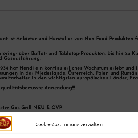
nt ist Anbieter und Hersteller von Non-Food-Produkten 
tering- über Buffet- und Tabletop-Produkten, bis hin zu 
nd Gasausführung.
934 hat Hendi ein kontinuierliches Wachstum erlebt und is
sungen in der Niederlande, Österreich, Polen und Rumäni
smitarbeiter in den wichtigsten europäischen Länder, Fra
qualitätsbewusste Anwendung!!!
aster Gas-Grill NEU & OVP
 18/0
e
Cookie-Zustimmung verwalten
er Bratpfanne: 590×480 mm
erät und Thermoelement
Druckminderer