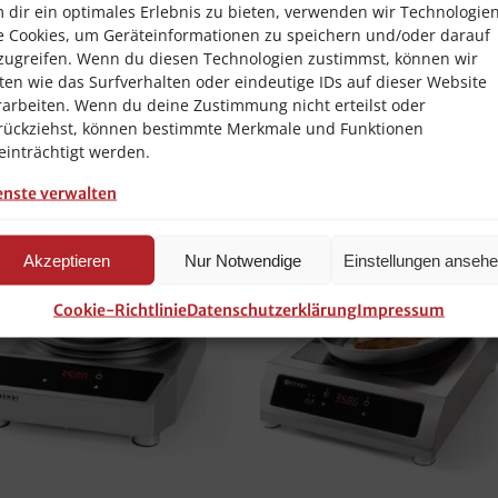
 dir ein optimales Erlebnis zu bieten, verwenden wir Technologie
chengas (Propan-/Butangas)
e Cookies, um Geräteinformationen zu speichern und/oder darauf
³/h.
zugreifen. Wenn du diesen Technologien zustimmst, können wir
ten wie das Surfverhalten oder eindeutige IDs auf dieser Website
ne
rarbeiten. Wenn du deine Zustimmung nicht erteilst oder
rückziehst, können bestimmte Merkmale und Funktionen
einträchtigt werden.
enste verwalten
Akzeptieren
Nur Notwendige
Einstellungen anseh
Cookie-Richtlinie
Datenschutzerklärung
Impressum