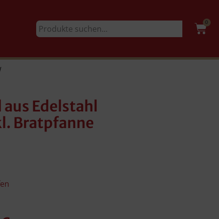
0
W
 aus Edelstahl
l. Bratpfanne
fen