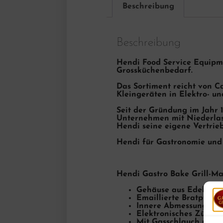
Beschreibung
Beschreibung
Hendi Food Service Equipme
Grossküchenbedarf.
Das Sortiment reicht von Ca
Kleingeräten in Elektro- u
Seit der Gründung im Jahr 1
Unternehmen mit Niederlas
Hendi seine eigene Vertrieb
Hendi für Gastronomie und 
Hendi Gastro Bake Grill-M
Gehäuse aus Edelstahl
Emaillierte Bratpfann
Innere Abmessungen d
Elektronisches Zündg
Mit Gasschlauch und 