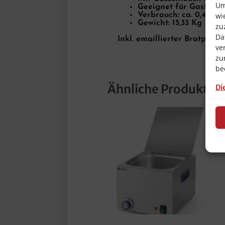
Um
Geeignet für Gasflas
wi
Verbrauch: ca. 0,430 m
Gewicht: 15,33 Kg
zu
Da
Inkl. emaillierter Bratpfan
ve
zu
be
Ähnliche Produkte
Di