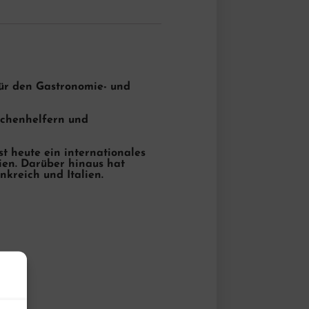
für den Gastronomie- und
Küchenhelfern und
t heute ein internationales
en. Darüber hinaus hat
nkreich und Italien.