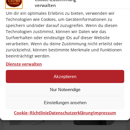
Kann auf bis zu 190˚C eingestellt
verwalten
werden
Integrierter Ablasshahn
Um dir ein optimales Erlebnis zu bieten, verwenden wir
Das Heizelement kann zur einfachen
Technologien wie Cookies, um Geräteinformationen zu
Reinigung herausgenommen werden
speichern und/oder darauf zuzugreifen. Wenn du diesen
Lieferung ohne Stecker, für die Installation
Technologien zustimmst, können wir Daten wie das
wird ein Elektriker benötigt.
Surfverhalten oder eindeutige IDs auf dieser Website
verarbeiten. Wenn du deine Zustimmung nicht erteilst oder
zurückziehst, können bestimmte Merkmale und Funktionen
beeinträchtigt werden.
Ähnliche Produkte
Dienste verwalten
Akzeptieren
Nur Notwendige
Einstellungen ansehen
Cookie-Richtlinie
Datenschutzerklärung
Impressum