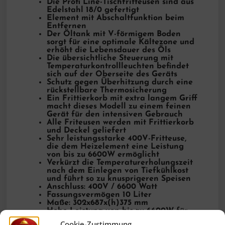
Die Profi Line-Tischfritteusen sind aus
Edelstahl 18/0 gefertigt
Element mit Abschaltfunktion beim
Entfernen
Der Öltank mit V-förmigem Boden
sorgt für eine optimale Kältezone und
erhöht die Lebensdauer des Öls
Die übersichtliche Steuerung mit
Temperaturkontrollleuchten befindet
sich auf der Oberseite des Geräts
Schutz gegen Überhitzung durch eine
rückstellbare Thermosicherung
Ein Frittierkorb mit extra langem Griff
macht dieses Modell zu einem feinen
Gerät für den intensiven Gebrauch
Alle Friteusen werden mit Frittierkorb
und Deckel geliefert
Sehr leistungsstarke 400V-Fritteuse,
die dem Heizelement eine Leistung
von bis zu 6600W ermöglicht
Verkürzt die Temperaturerholungszeit
nach dem Einlegen von Tiefkühlkost
und führt so zu knusprigeren Speisen
Anschluss: 400V / 6600 Watt
Fassungsvermögen 10 Liter
Maße: 302x687x(h)375 mm
Hohe Leistung von bis zu 6600W für
sehr schnelles Aufheizen
Cookie-Zustimmung