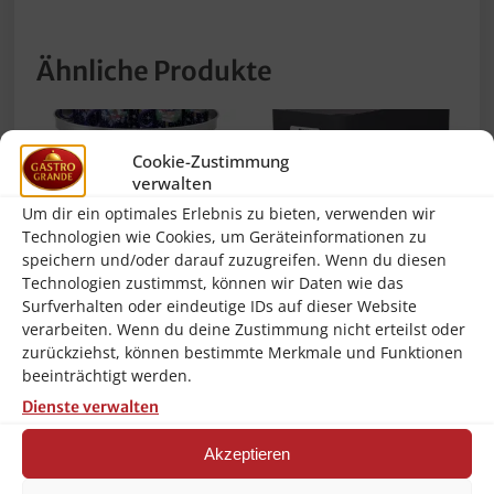
Ähnliche Produkte
Cookie-Zustimmung
verwalten
Um dir ein optimales Erlebnis zu bieten, verwenden wir
Technologien wie Cookies, um Geräteinformationen zu
speichern und/oder darauf zuzugreifen. Wenn du diesen
Technologien zustimmst, können wir Daten wie das
Surfverhalten oder eindeutige IDs auf dieser Website
verarbeiten. Wenn du deine Zustimmung nicht erteilst oder
Bartscher
Hendi Kaffeemaschine
zurückziehst, können bestimmte Merkmale und Funktionen
Glühweinkessel
Kaffeeautomat 1,8
beeinträchtigt werden.
Einkochtopf 25 Liter +
Liter Glaskanne
Dienste verwalten
Warmhaltedeckel –
Schwarz NEU
Komplettset
154,90
€
Akzeptieren
179,90
€
inkl. 19 % MwSt.