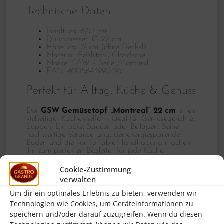
Technische Daten
Inhalt: ca. 6,8 Liter
Durchmesser: Ø 22 cm
Höhe: ca. 19 cm (ohne Deckel)
Material: Edelstahl, Glasdeckel
Marke: GSW – Serie „Montreal“
EAN: 4005643990196
Perfekt für Alltag, Küche & Genuss
Der
GSW Gemüsetopf „Montreal“ 22 cm
ist ein
vielseitiger Küchenhelfer – ideal für Gemüsegerichte,
Suppen, Eintöpfe, Saucen oder Beilagen. Seine
hochwertige Verarbeitung, der energiesparende
Boden und die komfortable Handhabung machen
ihn zum perfekten Begleiter für jede Küche.
Jetzt bestellen
und mit Profi-Qualität von GSW
Cookie-Zustimmung
kochen!
verwalten
Um dir ein optimales Erlebnis zu bieten, verwenden wir
Technologien wie Cookies, um Geräteinformationen zu
speichern und/oder darauf zuzugreifen. Wenn du diesen