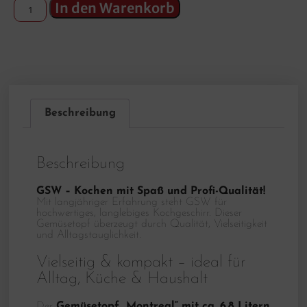
In den Warenkorb
Beschreibung
Beschreibung
GSW – Kochen mit Spaß und Profi-Qualität!
Mit langjähriger Erfahrung steht GSW für
hochwertiges, langlebiges Kochgeschirr. Dieser
Gemüsetopf überzeugt durch Qualität, Vielseitigkeit
und Alltagstauglichkeit.
Vielseitig & kompakt – ideal für
Alltag, Küche & Haushalt
Der
Gemüsetopf „Montreal“ mit ca. 6,8 Litern