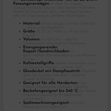
Fassungsvermögen
ist ideal für Suppen,
Gemüse, Eintöpfe, Saucen oder kleinere Mahlzeiten.
Perfekt für Haushalte, WGs oder kleine Familien –
oder als Ergänzung zu größeren Kochtöpfen.
Material:
Hochwertiger, rostfreier Edelstahl
– robust und pflegeleicht
Größe:
Ø 22 cm, Höhe ca. 19 cm (ohne
Deckel)
Volumen:
ca. 6,8 Liter – ideal für
Familienessen oder tägliche Mahlzeiten
Energiesparender
Kapsel-/Sandwichboden:
für
gleichmäßige Wärmeverteilung und effizientes
Kochen
Kaltmetallgriffe:
bleiben handwarm, auch
bei längerem Kochen – sicherer Halt
Glasdeckel mit Dampfaustritt:
Überblick
über das Kochgut behalten – ideal für
Suppen & Eintöpfe
Geeignet für alle Herdarten:
Gas,
Elektro, Glaskeramik, Halogen, Induktion
Backofengeeignet bis 240 °C:
für flexible
Zubereitungsarten (z. B. überbacken,
warmhalten)
Spülmaschinengeeignet:
einfache
Reinigung nach Gebrauch