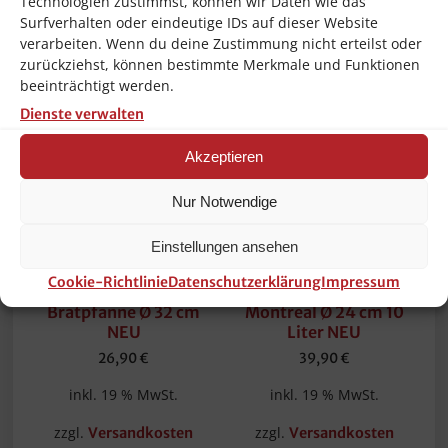
Ähnliche Produkte
Technologien zustimmst, können wir Daten wie das
Surfverhalten oder eindeutige IDs auf dieser Website
verarbeiten. Wenn du deine Zustimmung nicht erteilst oder
zurückziehst, können bestimmte Merkmale und Funktionen
beeinträchtigt werden.
Dienste verwalten
Akzeptieren
Nur Notwendige
Einstellungen ansehen
AMT Universal-
GSW Kochtopf
Glasdeckel Topf-
Suppentopf Jumbo
Cookie-Richtlinie
Datenschutzerklärung
Impressum
Deckel Wok-Deckel
Topf Induktion Serie
Bratpfanne Ø 32 cm
Montreal Ø 24 cm 10
NEU
Liter NEU
26,90
€
39,90
€
inkl. 19 % MwSt.
inkl. 19 % MwSt.
zzgl.
zzgl.
Versandkosten
Versandkosten