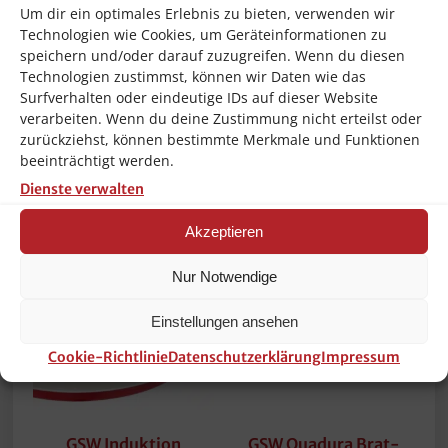
DreamLine Ø 24 cm
Gastro Temptura Plus
Um dir ein optimales Erlebnis zu bieten, verwenden wir
Blau Schwarz NEU
Ferrotherm Blau NEU
Technologien wie Cookies, um Geräteinformationen zu
speichern und/oder darauf zuzugreifen. Wenn du diesen
22,90
€
34,90
€
Technologien zustimmst, können wir Daten wie das
inkl. 19 % MwSt.
inkl. 19 % MwSt.
Surfverhalten oder eindeutige IDs auf dieser Website
verarbeiten. Wenn du deine Zustimmung nicht erteilst oder
zzgl.
zzgl.
Versandkosten
Versandkosten
zurückziehst, können bestimmte Merkmale und Funktionen
beeinträchtigt werden.
In den Warenkorb
In den Warenkorb
Dienste verwalten
Akzeptieren
Nur Notwendige
Einstellungen ansehen
Cookie-Richtlinie
Datenschutzerklärung
Impressum
GSW Induktion
GSW Quadura Brat-