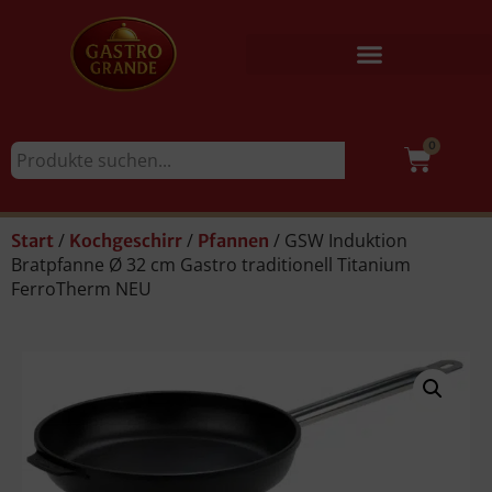
0
/
/
/ GSW Induktion
Start
Kochgeschirr
Pfannen
Bratpfanne Ø 32 cm Gastro traditionell Titanium
FerroTherm NEU