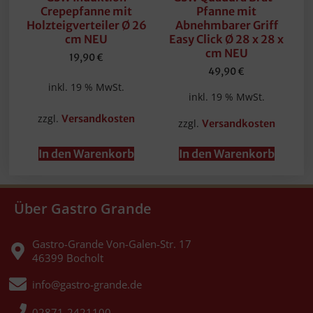
Crepepfanne mit
Pfanne mit
Holzteigverteiler Ø 26
Abnehmbarer Griff
cm NEU
Easy Click Ø 28 x 28 x
cm NEU
19,90
€
49,90
€
inkl. 19 % MwSt.
inkl. 19 % MwSt.
zzgl.
Versandkosten
zzgl.
Versandkosten
In den Warenkorb
In den Warenkorb
Über Gastro Grande
Gastro-Grande Von-Galen-Str. 17
46399 Bocholt
info@gastro-grande.de
02871-2421100