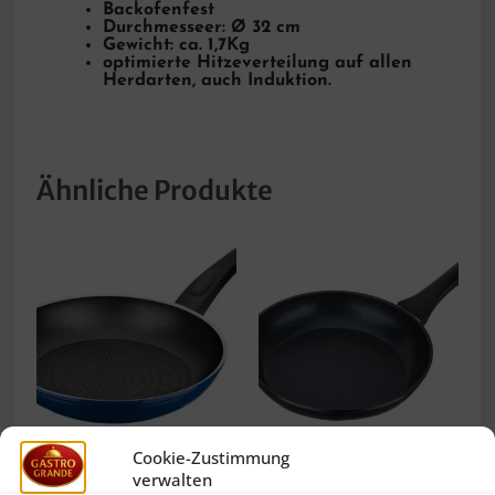
Backofenfest
Durchmesseer: Ø 32 cm
Gewicht: ca. 1,7Kg
optimierte Hitzeverteilung auf allen
Herdarten, auch Induktion.
Ähnliche Produkte
Cookie-Zustimmung
GSW Induktion
GSW Induktion
verwalten
Bratpfanne Serie
Bratpfanne Ø 32 cm