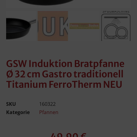
GSW Induktion Bratpfanne
Ø 32 cm Gastro traditionell
Titanium FerroTherm NEU
SKU
160322
Kategorie
Pfannen
49,90
€