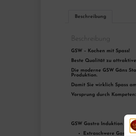
Beschreibung
Beschreibung
GSW – Kochen mit Spass!
Beste Qualität zu attraktiv
Die moderne GSW Gäns Stah
Produktion.
Damit Sie wirklich Spass a
Vorsprung durch Kompetenz
GSW Gastro Induktion Bra
Extraschwere Gastro-Q