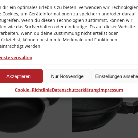
ng
 dir ein optimales Erlebnis zu bieten, verwenden wir Technologie
Rundgriff
gelung – höchster Antihaft-Effekt
e Cookies, um Geräteinformationen zu speichern und/oder darauf
Schmoren
zugreifen. Wenn du diesen Technologien zustimmst, können wir
ür alle Herdarten auch Induktion
ten wie das Surfverhalten oder eindeutige IDs auf dieser Website
Höhe
rarbeiten. Wenn du deine Zustimmung nicht erteilst oder
rückziehst, können bestimmte Merkmale und Funktionen
einträchtigt werden.
enste verwalten
Akzeptieren
Nur Notwendige
Einstellungen anseh
Cookie-Richtlinie
Datenschutzerklärung
Impressum