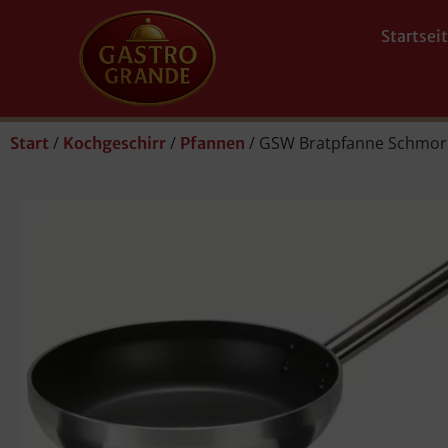
Startsei
/
/
/ GSW Bratpfanne Schmorp
Start
Kochgeschirr
Pfannen