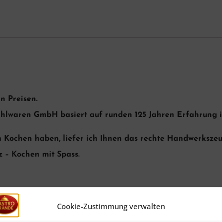
en Preisen.
lwaren GmbH basiert auf runden 125 Jahren Erfahrung i
m Kochen haben, liefer ich Ihnen das rechte Handwerkszeu
 – Kochen mit Spass.
tpfanne Ø 40 cm NEU & OVP
Cookie-Zustimmung verwalten
ualität