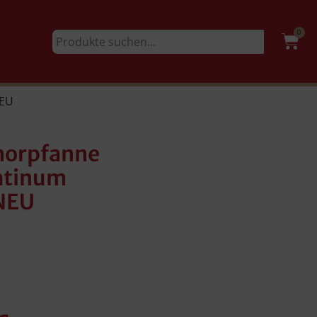
0
NEU
morpfanne
latinum
NEU