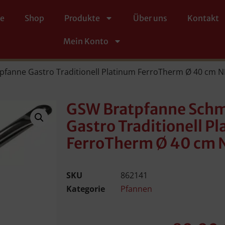
te
Shop
Produkte
Über uns
Kontakt
Mein Konto
fanne Gastro Traditionell Platinum FerroTherm Ø 40 cm 
GSW Bratpfanne Sch
Gastro Traditionell P
FerroTherm Ø 40 cm 
SKU
862141
Kategorie
Pfannen