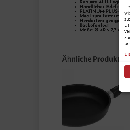
Robuste ALU-Legieru
Um
Handlicher Edelstahl-
PLATINUM-PLUS-Versie
wi
Ideal zum fettarmen 
zu
Herdarten: geeignet f
Da
Backofenfest
Maße: Ø 40 x 7,7 cm 
ve
zu
be
Di
Ähnliche Produkte