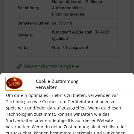
Hauptteil, Kurbel, 2 Klingen,
Setumfang
Auffangbehälter,
Frischhaltedeckel
Behältervolumen
ca. 900 ml
Kunststoff & Edelstahl (G-NOX
Material
Qualität)
Farbe
Grün / Transparent
Anwendungsbeispiele
Zucchini-Nudeln (Zoodles) – perfekte
Cookie-Zustimmung
Low-Carb-Pasta-Alternative
verwalten
Dekorative Garnierungen für Salate und
Um dir ein optimales Erlebnis zu bieten, verwenden wir
Buffets
Technologien wie Cookies, um Geräteinformationen zu
speichern und/oder darauf zuzugreifen. Wenn du diesen
Gesunde Gemüsespaghetti für
Technologien zustimmst, können wir Daten wie das
Kindergerichte
Surfverhalten oder eindeutige IDs auf dieser Website
Rohkost- und Obstspiralen für kreative
verarbeiten. Wenn du deine Zustimmung nicht erteilst oder
Küche
zurückziehst, können bestimmte Merkmale und Funktionen