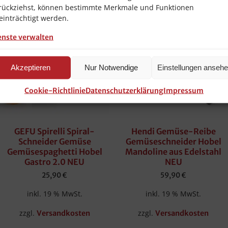
rückziehst, können bestimmte Merkmale und Funktionen
einträchtigt werden.
enste verwalten
Akzeptieren
Nur Notwendige
Einstellungen anseh
Cookie-Richtlinie
Datenschutzerklärung
Impressum
GEFU Spirelli Spiral-
Hendi Gemüse-Reibe
Schneider Gemüse
Gemüseschneider Hobel
Gemüsespaghetti Hobel
Mandoline aus Edelstahl
Gastro 2.0 NEU
NEU
25,90
€
59,90
€
inkl. 19 % MwSt.
inkl. 19 % MwSt.
zzgl.
zzgl.
Versandkosten
Versandkosten