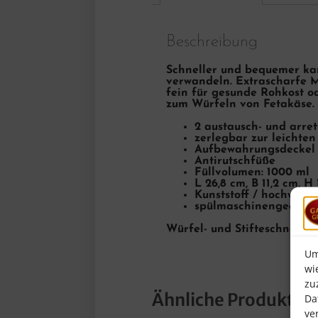
Beschreibung
Schneller und bequemer kan
verwandeln. Extrascharfe M
fein für gesunde Rohkost o
zum Würfeln von Fetakäse.
2 austausch- und arret
zerlegbar zur leichte
Aufbewahrungsdeckel 
Antirutschfüße
Füllvolumen: 1000 ml
L 26,8 cm, B 11,2 cm, H 
Kunststoff / hochwerti
spülmaschinengeeigne
Würfel- und Stifteschneid
Um
wi
zu
Ähnliche Produkte
Da
ve