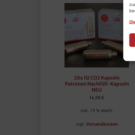
zu
be
Di
20x ISI CO2 Kapseln
Patronen Nachfüll-Kapseln
NEU
14,90
€
inkl. 19 % MwSt.
zzgl.
Versandkosten