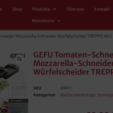
te
Shop
Produkte
Über uns
Kontakt
Mein Konto
neider Mozzarella-Schneider Würfelscheider TREPPO NEU
GEFU Tomaten-Schne
Mozzarella-Schneide
Würfelscheider TREP
SKU
89471
Kategorien
Küchenwerkzeuge
,
Sonstig