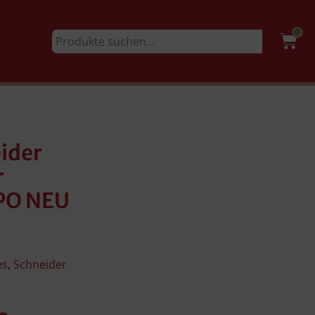
0
ider
r
PO NEU
es
,
Schneider