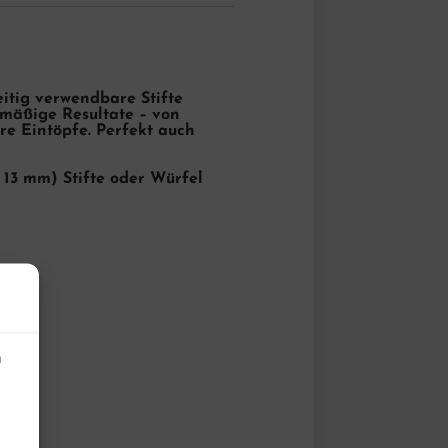
itig verwendbare Stifte
hmäßige Resultate – von
re Eintöpfe. Perfekt auch
x 13 mm) Stifte oder Würfel
n