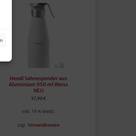
en
Hendi Sahnespender aus
Aluminium 950 ml Weiss
NEU
37,90
€
inkl. 19 % MwSt.
zzgl.
Versandkosten