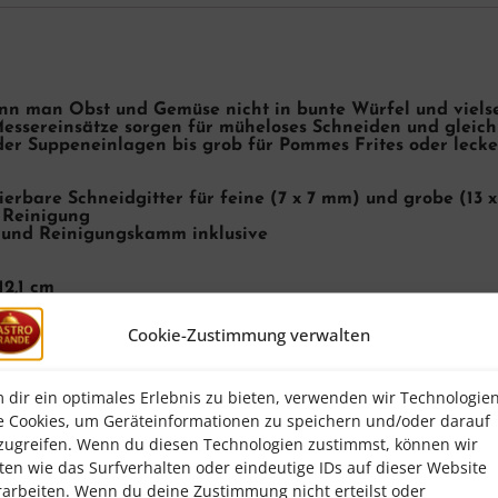
n man Obst und Gemüse nicht in bunte Würfel und vielse
essereinsätze sorgen für müheloses Schneiden und gleic
der Suppeneinlagen bis grob für Pommes Frites oder lecke
ierbare Schneidgitter für feine (7 x 7 mm) und grobe (13 
n Reinigung
und Reinigungskamm inklusive
12,1 cm
ger Edelstahl
t
Cookie-Zustimmung verwalten
er TREPPO
 dir ein optimales Erlebnis zu bieten, verwenden wir Technologie
e Cookies, um Geräteinformationen zu speichern und/oder darauf
zugreifen. Wenn du diesen Technologien zustimmst, können wir
ten wie das Surfverhalten oder eindeutige IDs auf dieser Website
rarbeiten. Wenn du deine Zustimmung nicht erteilst oder