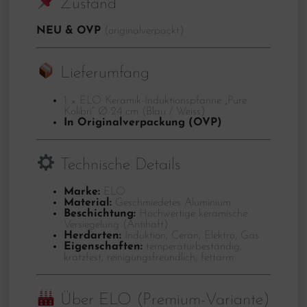
Zustand
NEU & OVP
(originalverpackt)
Lieferumfang
1 × ELO Keramik-Induktionspfanne „Pure
Kolibri“ Ø 24 cm (Blau / Weiss)
In Originalverpackung (OVP)
Technische Details
Marke:
ELO
Material:
Geschmiedetes Aluminium
Beschichtung:
Hochwertige keramische
Versiegelung (Antihaft)
Herdarten:
Induktion, Ceran, Elektro, Gas
Eigenschaften:
temperaturbeständig,
kratzfest, reinigungsfreundlich, fettarm
Über ELO (Premium-Variante)