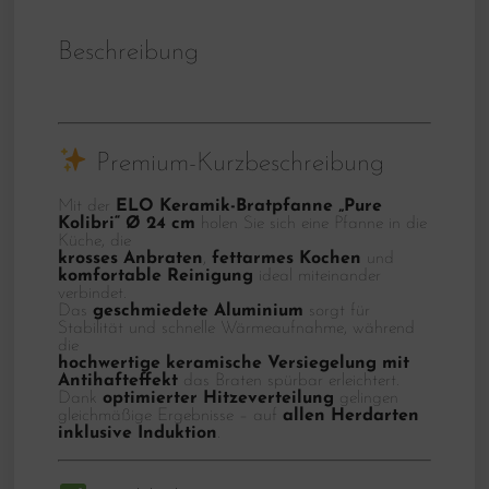
Beschreibung
Premium-Kurzbeschreibung
Mit der
ELO Keramik-Bratpfanne „Pure
Kolibri“ Ø 24 cm
holen Sie sich eine Pfanne in die
Küche, die
krosses Anbraten
,
fettarmes Kochen
und
komfortable Reinigung
ideal miteinander
verbindet.
Das
geschmiedete Aluminium
sorgt für
Stabilität und schnelle Wärmeaufnahme, während
die
hochwertige keramische Versiegelung mit
Antihafteffekt
das Braten spürbar erleichtert.
Dank
optimierter Hitzeverteilung
gelingen
gleichmäßige Ergebnisse – auf
allen Herdarten
inklusive Induktion
.