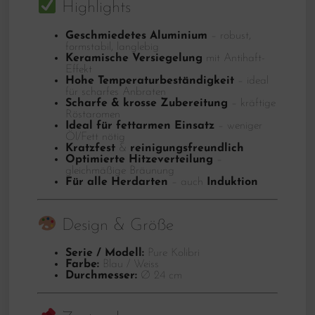
Highlights
Geschmiedetes Aluminium
– robust,
formstabil, langlebig
Keramische Versiegelung
mit Antihaft-
Effekt
Hohe Temperaturbeständigkeit
– ideal
für scharfes Anbraten
Scharfe & krosse Zubereitung
– kräftige
Röstaromen
Ideal für fettarmen Einsatz
– weniger
Öl/Fett nötig
Kratzfest
&
reinigungsfreundlich
Optimierte Hitzeverteilung
–
gleichmäßige Bräunung
Für alle Herdarten
– auch
Induktion
Design & Größe
Serie / Modell:
Pure Kolibri
Farbe:
Blau / Weiss
Durchmesser:
Ø 24 cm