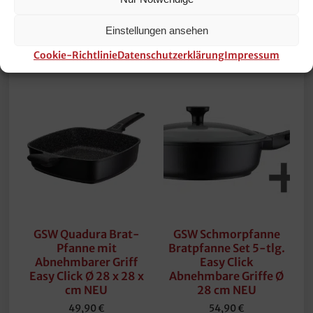
zzgl.
zzgl.
Versandkosten
Versandkosten
Einstellungen ansehen
In den Warenkorb
In den Warenkorb
Cookie-Richtlinie
Datenschutzerklärung
Impressum
GSW Quadura Brat-
GSW Schmorpfanne
Pfanne mit
Bratpfanne Set 5-tlg.
Abnehmbarer Griff
Easy Click
Easy Click Ø 28 x 28 x
Abnehmbare Griffe Ø
cm NEU
28 cm NEU
49,90
€
54,90
€