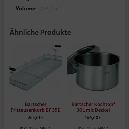
Volume:
0.053 m3
Ähnliche Produkte
Bartscher
Bartscher Kochtopf
Fritteusenkorb BF 35E
30L mit Deckel
265,61
€
166,60
€
inkl. 19 % MwSt.
inkl. 19 % MwSt.