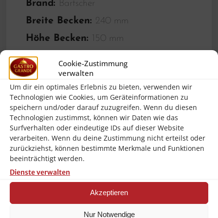
Brand:
Bartscher
Breite Becken:
240 mm
Höhe Becken:
150 mm
Temperaturbereich bis:
90 °C
Cookie-Zustimmung
verwalten
Frequenz:
50/60 Hz
Um dir ein optimales Erlebnis zu bieten, verwenden wir
Spannung:
230 V
Technologien wie Cookies, um Geräteinformationen zu
speichern und/oder darauf zuzugreifen. Wenn du diesen
Kontrollleuchte:
Aufheizen ,Ein/Aus
Technologien zustimmst, können wir Daten wie das
Temperaturregelung:
Thermostatisch
Surfverhalten oder eindeutige IDs auf dieser Website
verarbeiten. Wenn du deine Zustimmung nicht erteilst oder
Ein-/Ausschalter:
Ja
zurückziehst, können bestimmte Merkmale und Funktionen
beeinträchtigt werden.
Anzahl Becken:
1
Dienste verwalten
Steuerung:
Elektronisch ,Knebel
Akzeptieren
Anschlusswert:
1 kW
Höhe mit offenem Deckel:
460
Nur Notwendige