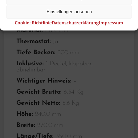
Temperaturbereich von:
30 °C
Einstellungen ansehen
Ablasshahn:
Nein
Cookie-Richtlinie
Datenschutzerklärung
Impressum
Material:
Edelstahl
Thermostat:
Ja
Tiefe Becken:
300 mm
Inklusive:
1 Deckel, klappbar,
abnehmbar
Wichtiger Hinweis:
–
Gewicht Brutto:
6.34 Kg
Gewicht Netto:
5.6 Kg
Höhe:
240.0 mm
Breite:
270.0 mm
Länge/Tiefe:
350.0 mm