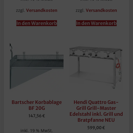
zzgl.
zzgl.
Versandkosten
Versandkosten
In den Warenkorb
In den Warenkorb
Bartscher Korbablage
Hendi Quattro Gas-
BF 20G
Grill Grill-Master
Edelstahl inkl. Grill und
147,56
€
Bratpfanne NEU
599,00
€
inkl. 19 % MwSt.