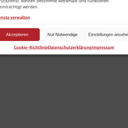
rückziehst, können bestimmte Merkmale und Funktionen
einträchtigt werden.
:
1 Paket (100 Beutel)
enste verwalten
Vakuumiergeräte
Akzeptieren
Nur Notwendige
Einstellungen anseh
Cookie-Richtlinie
Datenschutzerklärung
Impressum
g
m