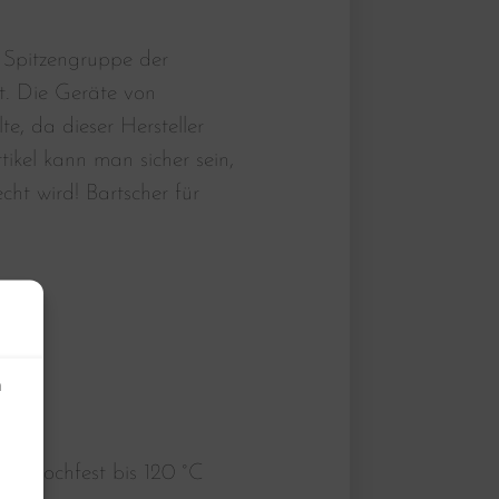
 Spitzengruppe der
t. Die Geräte von
, da dieser Hersteller
tikel kann man sicher sein,
ht wird! Bartscher für
n
l ,Kochfest bis 120 °C