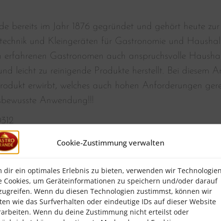
e bereits im Jahr 1876 gegründet und gehört heute zur
technik und Kleingeräten für Gastronomie und Haushal
n erfahrenen Gastronomen auch anspruchsvolle Haushalte
nd leicht zu reinigende Produkte herstellt. Bei diesem Ar
rodukt erwirbt, welches auch hohen Anforderungen gerec
sbewusste Anwendung!!!
312
Cookie-Zustimmung verwalten
a
 dir ein optimales Erlebnis zu bieten, verwenden wir Technologie
e Cookies, um Geräteinformationen zu speichern und/oder darauf
zugreifen. Wenn du diesen Technologien zustimmst, können wir
0 mm
ten wie das Surfverhalten oder eindeutige IDs auf dieser Website
 ,Frei von Weichmachern ,Geschmacks- und geruchsneutra
rarbeiten. Wenn du deine Zustimmung nicht erteilst oder