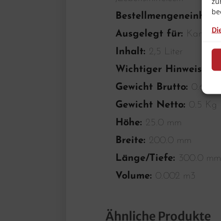
zu
be
Bestellmengeneinheit
Di
Ausgelegt für:
Kammer-
Inhalt:
2,5 Liter
Wichtiger Hinweis:
–
Gewicht Brutto:
0.61 K
Gewicht Netto:
0.5 Kg
Höhe:
25.0 mm
Breite:
200.0 mm
Länge/Tiefe:
300.0 m
Volume:
0.002 m3
Ähnliche Produkte