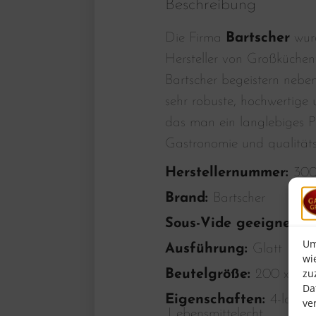
Beschreibung
Die Firma
Bartscher
wurd
Hersteller von Großküchen
Bartscher begeistern nebe
sehr robuste, hochwertige u
das man ein langlebiges P
Gastronomie und qualität
Herstellernummer:
300
Brand:
Bartscher
Sous-Vide geeignet:
J
Um
Ausführung:
Glatt
wi
zu
Beutelgröße:
200 x 30
Da
Eigenschaften:
4-lagig
ve
,Lebensmittelecht