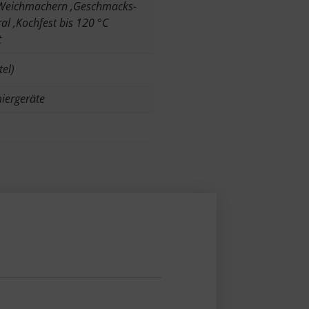
n Weichmachern ,Geschmacks-
al ,Kochfest bis 120 °C
t
el)
ergeräte