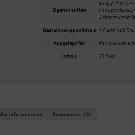
4-lagig ,Frei vo
Eigenschaften
und geruchsneutr
,Lebensmittelech
Bestellmengeneinheit
1 Paket (100 Beut
Ausgelegt für
Kammer-Vakuumi
Inhalt
25 Liter
iche Informationen
Rezensionen (0)