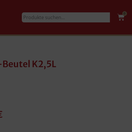
0
-Beutel K2,5L
€