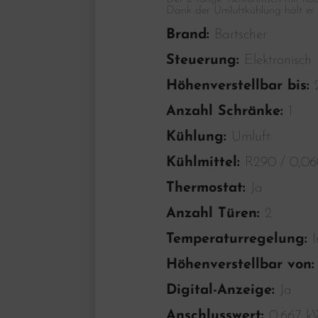
Dank der Umluftkühlung hält er 
Brand:
Bartscher
Steuerung:
Elektronisch
Höhenverstellbar bis:
Anzahl Schränke:
1
Kühlung:
Umluft
Kühlmittel:
R290 / 0,06
Thermostat:
Ja
Anzahl Türen:
2
Temperaturregelung:
Höhenverstellbar von
Digital-Anzeige:
Ja
Anschlusswert:
0,667 