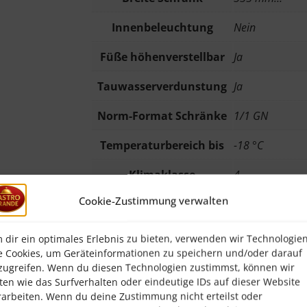
Innenbeleuchtung
Nein
Füße höhenverstellbar
Ja
Tauwasserverdunstung
Ja
Norm-Format Schränke
1/1 GN
Temperaturbereich bis
-18 °C
Klimaklasse
4
Cookie-Zustimmung verwalten
Material Arbeitsfläche
Edelstahl…
Energieeffizienzklasse
E (EU Nr. 2015
 dir ein optimales Erlebnis zu bieten, verwenden wir Technologie
e Cookies, um Geräteinformationen zu speichern und/oder darauf
Isolierung
Polyurethan, 
zugreifen. Wenn du diesen Technologien zustimmst, können wir
ten wie das Surfverhalten oder eindeutige IDs auf dieser Website
Ein-/Ausschalter
Ja
rarbeiten. Wenn du deine Zustimmung nicht erteilst oder