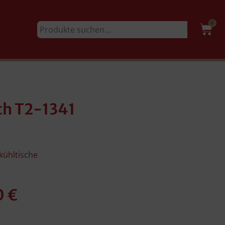
0
ch T2-1341
fkühltische
0
€