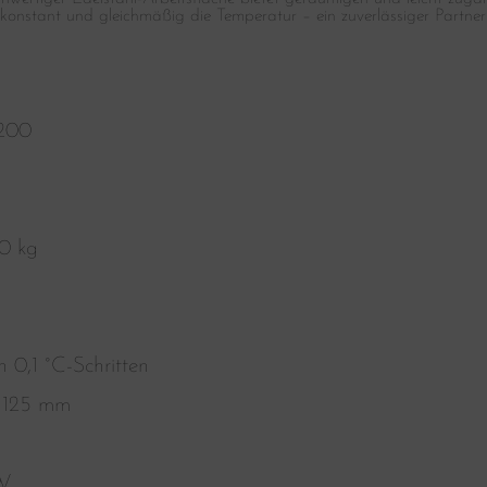
konstant und gleichmäßig die Temperatur – ein zuverlässiger Partner
200
0 kg
In 0,1 °C-Schritten
:
125 mm
kW