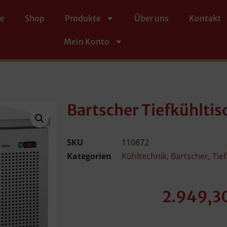
te
Shop
Produkte
Über uns
Kontakt
Mein Konto
Bartscher Tiefkühltis
SKU
110872
Kategorien
Kühltechnik
,
Bartscher
,
Tie
2.949,3