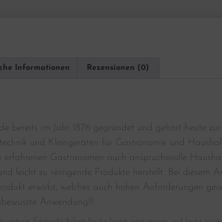
iche Informationen
Rezensionen (0)
e bereits im Jahr 1876 gegründet und gehört heute zur
technik und Kleingeräten für Gastronomie und Haushal
n erfahrenen Gastronomen auch anspruchsvolle Haushalte
nd leicht zu reinigende Produkte herstellt. Bei diesem Ar
rodukt erwirbt, welches auch hohen Anforderungen gerec
sbewusste Anwendung!!!
ochwertiger Edelstahl-Arbeitsfläche bietet geräumigen und leicht zugä