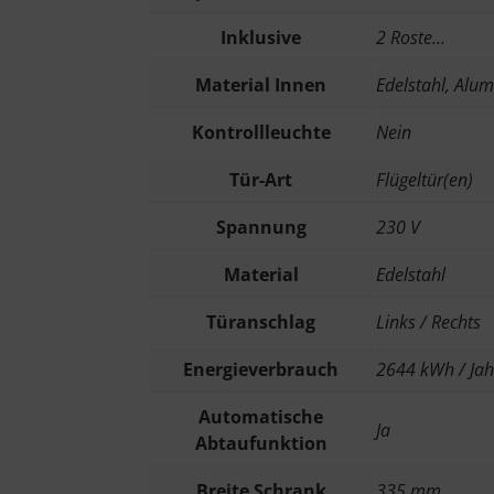
Inklusive
2 Roste…
Material Innen
Edelstahl, Alu
Kontrollleuchte
Nein
Tür-Art
Flügeltür(en)
Spannung
230 V
Material
Edelstahl
Türanschlag
Links / Rechts
Energieverbrauch
2644 kWh / Ja
Automatische
Ja
Abtaufunktion
Breite Schrank
335 mm…