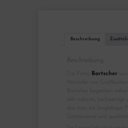
Beschreibung
Zusätzl
Beschreibung
Die Firma
Bartscher
wurd
Hersteller von Großküchen
Bartscher begeistern nebe
sehr robuste, hochwertige u
das man ein langlebiges P
Gastronomie und qualität
Der 2-türige Tiefkühltisch mit h