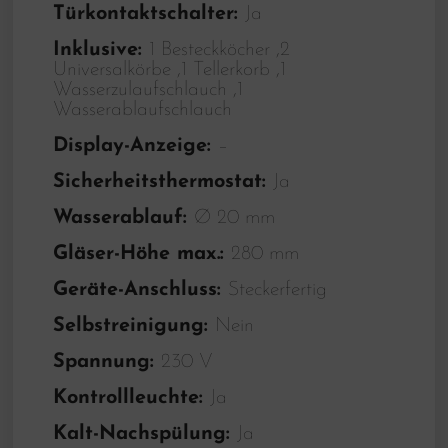
Türkontaktschalter:
Ja
Inklusive:
1 Besteckköcher ,2
Universalkörbe ,1 Tellerkorb ,1
Wasserzulaufschlauch ,1
Wasserablaufschlauch
Display-Anzeige:
–
Sicherheitsthermostat:
Ja
Wasserablauf:
Ø 20 mm
Gläser-Höhe max.:
280 mm
Geräte-Anschluss:
Steckerfertig
Selbstreinigung:
Nein
Spannung:
230 V
Kontrollleuchte:
Ja
Kalt-Nachspülung:
Ja