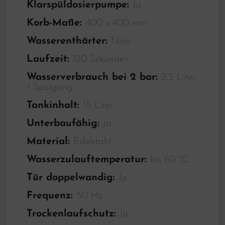
Klarspüldosierpumpe:
Ja
Korb-Maße:
400 x 400 mm
Wasserenthärter:
Nein
Laufzeit:
120 Sekunden
Wasserverbrauch bei 2 bar:
2,5 Liter
/ Spülgang
Tankinhalt:
15 Liter
Unterbaufähig:
Ja
Material:
Edelstahl
Wasserzulauftemperatur:
bis 60 °C
Tür doppelwandig:
Ja
Frequenz:
50 Hz
Trockenlaufschutz:
Ja