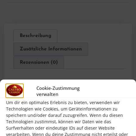
Beschreibung
Zusätzliche Informationen
Rezensionen (0)
Beschreibung
Cookie-Zustimmung
verwalten
Die Firma
Bartscher
wurde bereits im
Um dir ein optimales Erlebnis zu bieten, verwenden wir
Jahr 1876 gegründet und gehört heute zur
Technologien wie Cookies, um Geräteinformationen zu
speichern und/oder darauf zuzugreifen. Wenn du diesen
Spitzengruppe der Hersteller von
Technologien zustimmst, können wir Daten wie das
Großküchentechnik und Kleingeräten für
Surfverhalten oder eindeutige IDs auf dieser Website
verarbeiten. Wenn du deine Zustimmung nicht erteilst oder
Gastronomie und Haushalt. Die Geräte