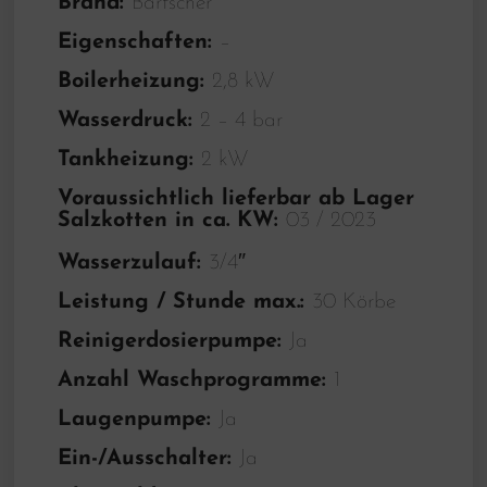
Brand:
Bartscher
Eigenschaften:
–
Boilerheizung:
2,8 kW
Wasserdruck:
2 – 4 bar
Tankheizung:
2 kW
Voraussichtlich lieferbar ab Lager
Salzkotten in ca. KW:
03 / 2023
Wasserzulauf:
3/4″
Leistung / Stunde max.:
30 Körbe
Reinigerdosierpumpe:
Ja
Anzahl Waschprogramme:
1
Laugenpumpe:
Ja
Ein-/Ausschalter:
Ja