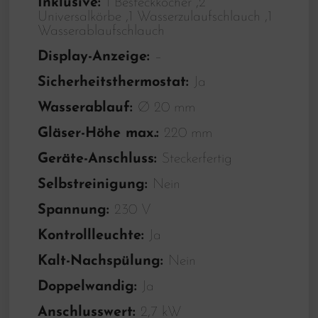
Inklusive:
1 Besteckköcher ,2
Universalkörbe ,1 Wasserzulaufschlauch ,1
Wasserablaufschlauch
Display-Anzeige:
–
Sicherheitsthermostat:
Ja
Wasserablauf:
Ø 20 mm
Gläser-Höhe max.:
220 mm
Geräte-Anschluss:
Steckerfertig
Selbstreinigung:
Nein
Spannung:
230 V
Kontrollleuchte:
Ja
Kalt-Nachspülung:
Nein
Doppelwandig:
Ja
Anschlusswert:
2,7 kW