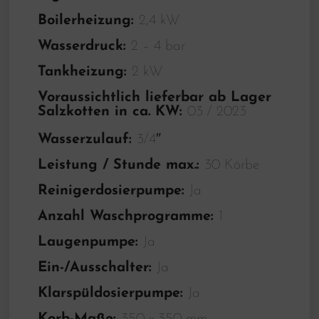
Boilerheizung:
2,4 kW
Wasserdruck:
2 – 4 bar
Tankheizung:
2 kW
Voraussichtlich lieferbar ab Lager
Salzkotten in ca. KW:
03 / 2023
Wasserzulauf:
3/4″
Leistung / Stunde max.:
30 Körbe
Reinigerdosierpumpe:
Ja
Anzahl Waschprogramme:
1
Laugenpumpe:
Ja
Ein-/Ausschalter:
Ja
Klarspüldosierpumpe:
Ja