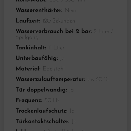
Korb-Maße:
350 x 350 mm
Wasserenthärter:
Nein
Laufzeit:
120 Sekunden
Wasserverbrauch bei 2 bar:
2 Liter /
Spülgang
Tankinhalt:
11 Liter
Unterbaufähig:
Ja
Material:
Edelstahl
Wasserzulauftemperatur:
bis 60 °C
Tür doppelwandig:
Ja
Frequenz:
50 Hz
Trockenlaufschutz:
Ja
Türkontaktschalter:
Ja