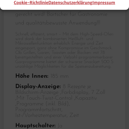
Cookie-Richtlinie
Datenschutzerklärung
Impressum
welches auch hohen Anforderungen
gerecht wird! Bartscher für Gastronomie
und qualitätsbewusste Anwendung!!!
Schnell, effizient, smart – Mit dem High-Speed-Ofen
wird dank der kombinierten Heißluft- und
Mikrowellenfunktion erheblich Energie und Zeit
eingespart, ganz ohne Kompromisse im Geschmack.
Ob Grillen, Garen, Toasten oder Backen: mit 78
bereitgestellten und einer Vielzahl programmierbarer
Garprogramme bietet der schwarze Snackjet 500 S
unzählige Möglichkeiten für die Speisenzubereitung.
Höhe Innen:
185 mm
Display-Anzeige:
8 Rezepte je
Bildschirm-Anzeige ,Farbdisplay, 7 Zoll
,Mit Touch-Twist-Control ,Kapazitiv
,Programme (inkl. Bild),
Programmfortschritt,
Ist-/Vorheiztemperatur, Zeit
Hauptschalter:
Ja