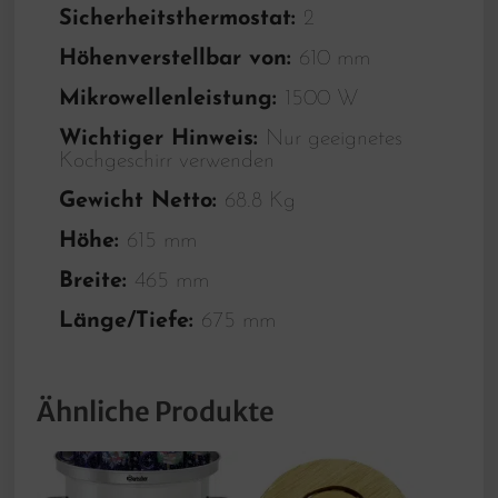
Sicherheitsthermostat:
2
Höhenverstellbar von:
610 mm
Mikrowellenleistung:
1500 W
Wichtiger Hinweis:
Nur geeignetes
Kochgeschirr verwenden
Gewicht Netto:
68.8 Kg
Höhe:
615 mm
Breite:
465 mm
Länge/Tiefe:
675 mm
Ähnliche Produkte