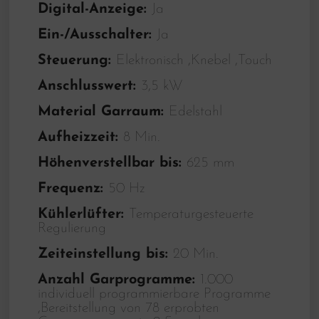
Digital-Anzeige:
Ja
Ein-/Ausschalter:
Ja
Steuerung:
Elektronisch ,Knebel ,Touch
Anschlusswert:
3,5 kW
Material Garraum:
Edelstahl
Aufheizzeit:
8 Min.
Höhenverstellbar bis:
625 mm
Frequenz:
50 Hz
Kühlerlüfter:
Temperaturgesteuerte
Regulierung
Zeiteinstellung bis:
20 Min.
Anzahl Garprogramme:
1.000
individuell programmierbare Programme
,Bereitstellung von 78 erprobten