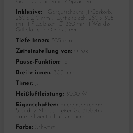
Garprogrammen in 9 Sprachen
Inklusive:
1 Gargutschaufel ,1 Garkorb,
280 x 210 mm ,1 Luftleitblech, 280 x 305
mm ,1 Pizzablech, Ø 260 mm ,1 Wende-
Grillplatte, 280 x 290 mm
Tiefe Innen:
305 mm
Zeiteinstellung von:
0 Sek.
Pause-Funktion:
Ja
Breite innen:
305 mm
Timer:
Ja
Heißluftleistung:
3000 W
Eigenschaften:
Energiesparender
Standby-Modus ,Leiser Gerätebetrieb
dank effizienter Luftströmung
Farbe:
Schwarz