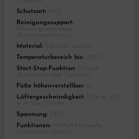
Programm
Schutzart:
IPX3
Reinigungssupport:
Filterreinigungsanzeige
,Reinigungserinnerung
Material:
Edelstahl ,Lackiert
Temperaturbereich bis:
280 °C
Start-Stop-Funktion:
Manuell
,Automatisch über Türkontakt
Füße höhenverstellbar:
Ja
Lüftergeschwindigkeit:
10 % bis 100
% ,In 10er-Schritten
Spannung:
230 V
Funktionen:
Heißluft-Mikrowelle-
Kombination ,Heißluft