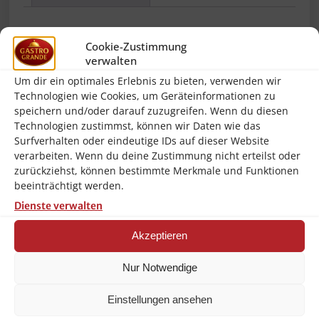
Beschreibung
Cookie-Zustimmung
verwalten
Die Firma
Bartscher
wurde bereits im
Um dir ein optimales Erlebnis zu bieten, verwenden wir
Technologien wie Cookies, um Geräteinformationen zu
Jahr 1876 gegründet und gehört heute zur
speichern und/oder darauf zuzugreifen. Wenn du diesen
Spitzengruppe der Hersteller von
Technologien zustimmst, können wir Daten wie das
Surfverhalten oder eindeutige IDs auf dieser Website
Großküchentechnik und Kleingeräten für
verarbeiten. Wenn du deine Zustimmung nicht erteilst oder
Gastronomie und Haushalt. Die Geräte
zurückziehst, können bestimmte Merkmale und Funktionen
von Bartscher begeistern neben
beeinträchtigt werden.
erfahrenen Gastronomen auch
Dienste verwalten
anspruchsvolle Haushalte, da dieser
Akzeptieren
Hersteller sehr robuste, hochwertige und
Nur Notwendige
leicht zu reinigende Produkte herstellt. Bei
diesem Artikel kann man sicher sein, das
Einstellungen ansehen
man ein langlebiges Produkt erwirbt,