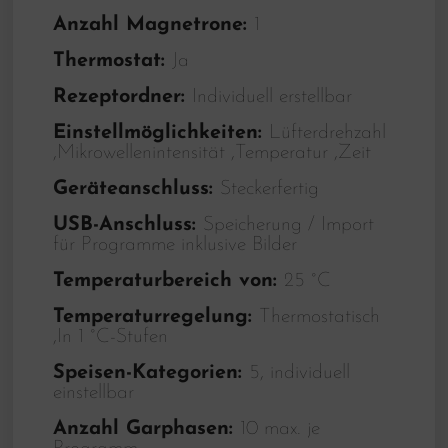
Anzahl Magnetrone:
1
Thermostat:
Ja
Rezeptordner:
Individuell erstellbar
Einstellmöglichkeiten:
Lüfterdrehzahl
,Mikrowellenintensität ,Temperatur ,Zeit
Geräteanschluss:
Steckerfertig
USB-Anschluss:
Speicherung / Import
für Programme inklusive Bilder
Temperaturbereich von:
25 °C
Temperaturregelung:
Thermostatisch
,In 1 °C-Stufen
Speisen-Kategorien:
5, individuell
einstellbar
Anzahl Garphasen:
10 max. je