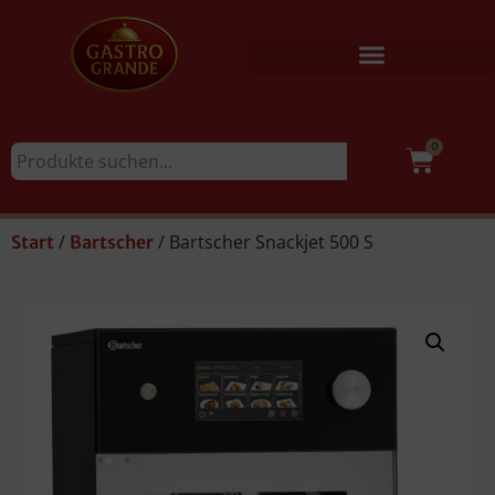
0
/
/ Bartscher Snackjet 500 S
Start
Bartscher