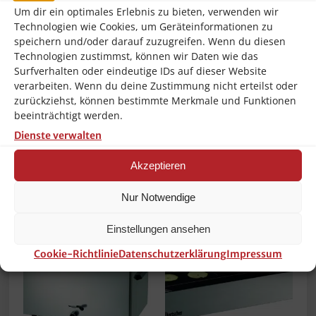
Um dir ein optimales Erlebnis zu bieten, verwenden wir
Gewicht Netto:
4.35 Kg
Technologien wie Cookies, um Geräteinformationen zu
speichern und/oder darauf zuzugreifen. Wenn du diesen
Höhe:
80.0 mm
Technologien zustimmst, können wir Daten wie das
Surfverhalten oder eindeutige IDs auf dieser Website
Breite:
700.0 mm
verarbeiten. Wenn du deine Zustimmung nicht erteilst oder
Länge/Tiefe:
350.0 mm
zurückziehst, können bestimmte Merkmale und Funktionen
beeinträchtigt werden.
Volume:
0.027 m3
Dienste verwalten
Akzeptieren
Ähnliche Produkte
Nur Notwendige
Einstellungen ansehen
Cookie-Richtlinie
Datenschutzerklärung
Impressum