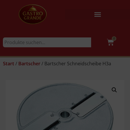
0
/
/ Bartscher Schneidscheibe H3a
Start
Bartscher