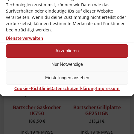
Technologien zustimmst, können wir Daten wie das
Volume:
0.002 m3
Surfverhalten oder eindeutige IDs auf dieser Website
verarbeiten. Wenn du deine Zustimmung nicht erteilst oder
zurückziehst, können bestimmte Merkmale und Funktionen
beeinträchtigt werden.
Ähnliche Produkte
Dienste verwalten
Akzeptieren
Nur Notwendige
Einstellungen ansehen
Cookie-Richtlinie
Datenschutzerklärung
Impressum
Bartscher Gaskocher
Bartscher Grillplatte
1K750
GP2511GN
188,50
€
313,21
€
inkl. 19 % MwSt.
inkl. 19 % MwSt.