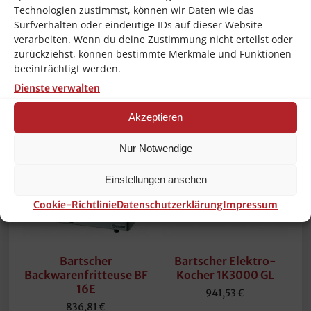
Länge/Tiefe:
206.0 mm
Technologien zustimmst, können wir Daten wie das
Surfverhalten oder eindeutige IDs auf dieser Website
Volume:
0.002 m3
verarbeiten. Wenn du deine Zustimmung nicht erteilst oder
zurückziehst, können bestimmte Merkmale und Funktionen
beeinträchtigt werden.
Ähnliche Produkte
Dienste verwalten
Akzeptieren
Nur Notwendige
Einstellungen ansehen
Cookie-Richtlinie
Datenschutzerklärung
Impressum
Bartscher
Bartscher Elektro-
Backwarenfritteuse BF
Kocher 1K3000 GL
16E
941,53
€
836,81
€