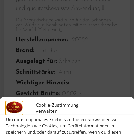
und qualitätsbewusste Anwendung!!!
Die Schneidscheibe wird auch für das Schneiden
von Würfeln in Kombination mit der Schneidscheibe
für Würfel PS14 benötigt.
Herstellernummer:
120352
Brand:
Bartscher
Ausgelegt für:
Scheiben
Schnittstärke:
14 mm
Wichtiger Hinweis:
–
Gewicht Brutto:
0.502 Kg
Gewicht Netto:
0.426 Kg
Cookie-Zustimmung
verwalten
Höhe:
35.0 mm
Um dir ein optimales Erlebnis zu bieten, verwenden wir
Technologien wie Cookies, um Geräteinformationen zu
Breite:
206.0 mm
speichern und/oder darauf zuzugreifen. Wenn du diesen