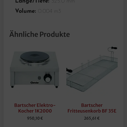
Länge/Tiefe:
325.0 mm
Volume:
0.004 m3
Ähnliche Produkte
Bartscher Elektro-
Bartscher
Kocher 1K2000
Fritteusenkorb BF 35E
950,10
€
265,61
€