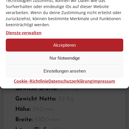
Technologien zustimmst, können wir Daten wie das
,6 Gummifüße, rutschfest
Surfverhalten oder eindeutige IDs auf dieser Website
verarbeiten. Wenn du deine Zustimmung nicht erteilst oder
Stopperkante:
Nein
zurückziehst, können bestimmte Merkmale und Funktionen
beeinträchtigt werden.
Schnittfläche:
490 x 285 mm
Dienste verwalten
Saftrinne:
Ja
Akzeptieren
Inklusive:
–
Material:
Hart-Polyethylen (HDPE)
Nur Notwendige
Farbe:
Gelb
Einstellungen ansehen
Wichtiger Hinweis:
–
Cookie-Richtlinie
Datenschutzerklärung
Impressum
Gewicht Brutto:
3.25 Kg
Gewicht Netto:
3.2 Kg
Höhe:
24.0 mm
Breite:
530.0 mm