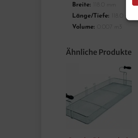
Breite:
118.0 mm
Länge/Tiefe:
118.0 mm
Volume:
0.007 m3
Ähnliche Produkte