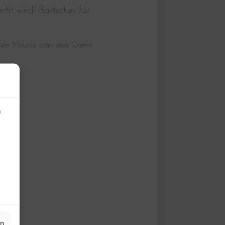
ht wird! Bartscher für
e ein Mousse oder eine Creme
n
en