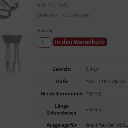
inkl. 19% MwSt.
Lieferzeit: 1–2 Werktage
Vorrätig
In den Warenkorb
Gewicht
0,9 kg
Maße
118 × 118 × 380 cm
Herstellernummer
130152…
Länge
250 mm…
Schneebesen
Ausgelegt für
Stabmixer-Set 1000