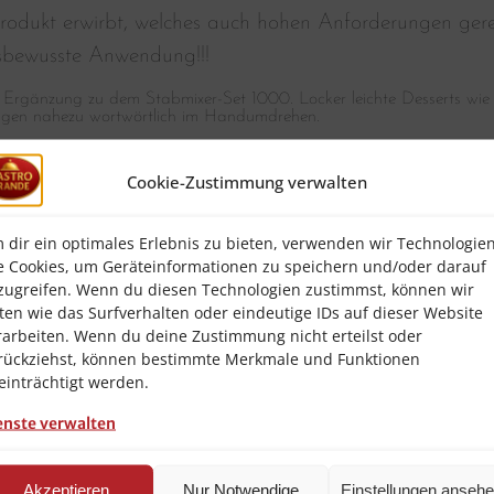
rodukt erwirbt, welches auch hohen Anforderungen gerec
sbewusste Anwendung!!!
e Ergänzung zu dem Stabmixer-Set 1000. Locker leichte Desserts wi
ngen nahezu wortwörtlich im Handumdrehen.
Cookie-Zustimmung verwalten
50 mm
er-Set 1000
 dir ein optimales Erlebnis zu bieten, verwenden wir Technologie
e Cookies, um Geräteinformationen zu speichern und/oder darauf
tstoff
zugreifen. Wenn du diesen Technologien zustimmst, können wir
ten wie das Surfverhalten oder eindeutige IDs auf dieser Website
rbar ab Lager Salzkotten in ca. KW:
05 / 2024
rarbeiten. Wenn du deine Zustimmung nicht erteilst oder
rückziehst, können bestimmte Merkmale und Funktionen
einträchtigt werden.
enste verwalten
Akzeptieren
Nur Notwendige
Einstellungen anseh