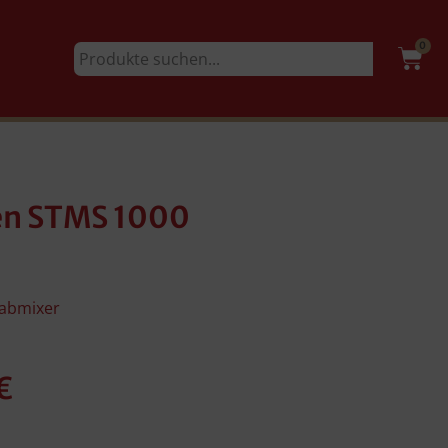
0
en STMS 1000
tabmixer
€