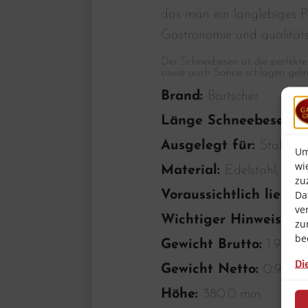
das man ein langlebiges P
Gastronomie und qualität
Der Schneebesen ist die perfekt
sowie auch Sahne schlagen geli
Brand:
Bartscher
Länge Schneebesen:
2
Ausgelegt für:
Stabmix
Um
wi
Material:
Edelstahl, Kuns
zu
Da
Voraussichtlich liefe
ve
Wichtiger Hinweis:
–
zu
be
Gewicht Brutto:
1.9 Kg
Di
Gewicht Netto:
0.9 Kg
Höhe:
380.0 mm