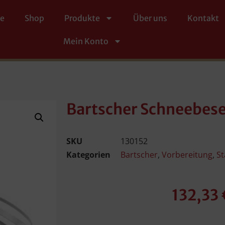
te
Shop
Produkte
Über uns
Kontakt
Mein Konto
Bartscher Schneebes
SKU
130152
Kategorien
Bartscher
,
Vorbereitung
,
S
132,33